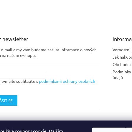
 newsletter
Informa
j e-mail a my vám budeme zasílat informace o nových
Věrnostní
 na našem e-shopu.
Jak nakup
Obchodní
Podmínky 
údajů
 e-mailu souhlasíte s
podmínkami ochrany osobních
ÁSIT SE
Jiskra CZ
oužívá soubory cookie. Dalším