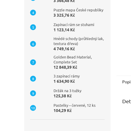
n
3 366,48 Kč
e
Puzzle mapa České republiky
l
3 325,76 Kč
Zapínací rám se stuhami
1 123,14 Kč
Hnědé schody (průhledný lak,
textura dřeva)
4 749,16 Kč
Golden Bead Material,
Complete Set
12 848,39 Kč
3 zapínací rámy
1 634,90 Kč
Popi
Držák na 3 tužky
125,38 Kč
Det
Pastelky – červené, 12 ks
104,29 Kč