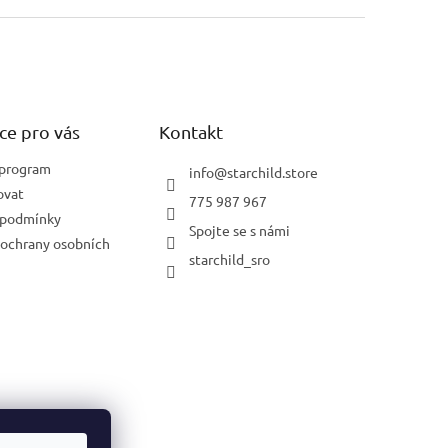
ce pro vás
Kontakt
 program
info
@
starchild.store
ovat
775 987 967
 podmínky
Spojte se s námi
ochrany osobních
starchild_sro