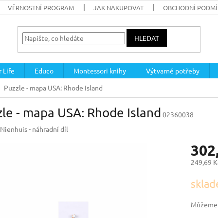
VĚRNOSTNÍ PROGRAM
JAK NAKUPOVAT
OBCHODNÍ PODM
HLEDAT
 Life
Educo
Montessori knihy
Výtvarné potřeby
Puzzle - mapa USA: Rhode Island
le - mapa USA: Rhode Island
02360038
Nienhuis - náhradní díl
302
249,69 K
Měrná
sklad
cena:
Můžeme d