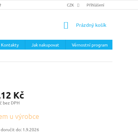
ÍNKY
PODMÍNKY OCHRANY OSOBNÍCH ÚDAJŮ
CZK
Přihlášení
NÁKUPNÍ
Prázdný košík
KOŠÍK
Kontakty
Jak nakupovat
Věrnostní program
,12 Kč
č bez DPH
em u výrobce
oručit do:
1.9.2026