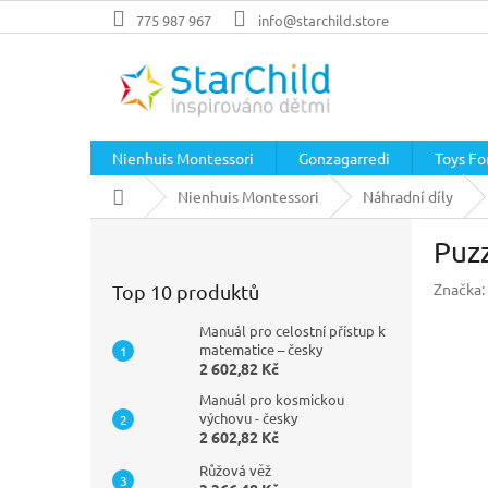
Přejít
775 987 967
info@starchild.store
na
obsah
Nienhuis Montessori
Gonzagarredi
Toys For
Domů
Nienhuis Montessori
Náhradní díly
P
Puzz
o
s
Značka:
Top 10 produktů
t
r
Manuál pro celostní přístup k
a
matematice – česky
2 602,82 Kč
n
n
Manuál pro kosmickou
í
výchovu - česky
2 602,82 Kč
p
a
Růžová věž