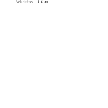
Věk dítěte
:
3-6 let