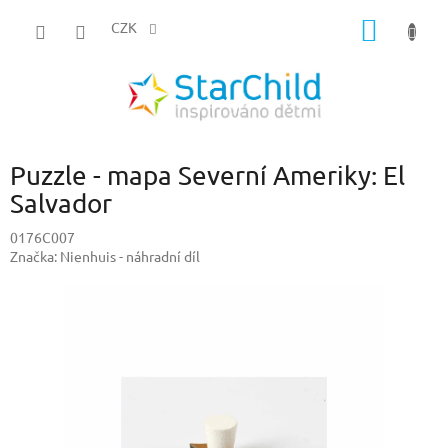
Přejít
NÁKUP
na
CZK
obsah
KOŠÍK
Puzzle - mapa Severní Ameriky: El
Salvador
0176C007
Značka:
Nienhuis - náhradní díl