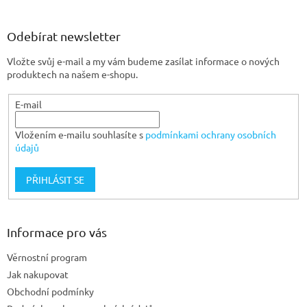
á
p
a
Odebírat newsletter
t
Vložte svůj e-mail a my vám budeme zasílat informace o nových
í
produktech na našem e-shopu.
E-mail
Vložením e-mailu souhlasíte s
podmínkami ochrany osobních
údajů
PŘIHLÁSIT SE
Informace pro vás
Věrnostní program
Jak nakupovat
Obchodní podmínky