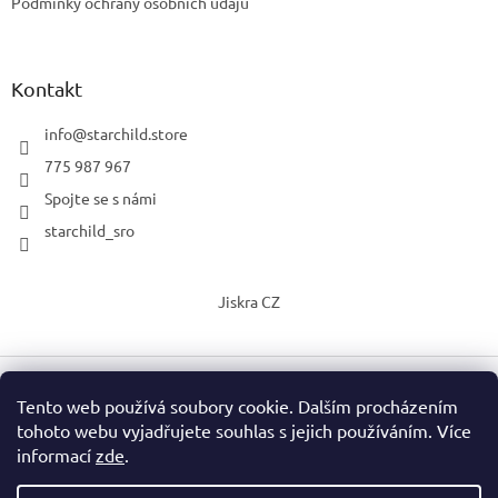
Podmínky ochrany osobních údajů
Kontakt
info
@
starchild.store
775 987 967
Spojte se s námi
starchild_sro
Jiskra CZ
Tento web používá soubory cookie. Dalším procházením
Vytvořil Shoptet
tohoto webu vyjadřujete souhlas s jejich používáním. Více
informací
zde
.
Copyright 2026
StarChild s.r.o.
. Všechna práva vyhrazena.