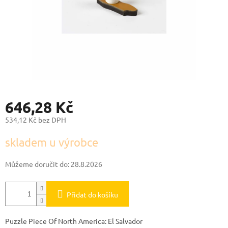
646,28 Kč
534,12 Kč bez DPH
Měrná
skladem u výrobce
cena:
Můžeme doručit do:
28.8.2026
Přidat do košíku
Puzzle Piece Of North America: El Salvador