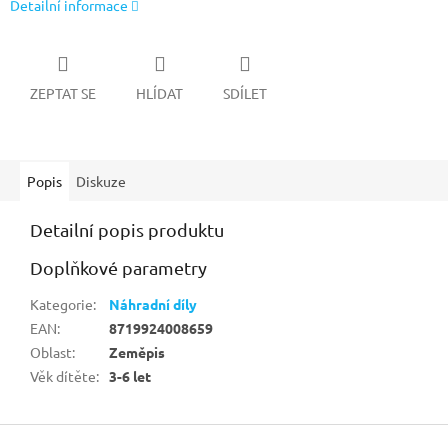
Detailní informace
ZEPTAT SE
HLÍDAT
SDÍLET
Popis
Diskuze
Detailní popis produktu
Doplňkové parametry
Kategorie
:
Náhradní díly
EAN
:
8719924008659
Oblast
:
Zeměpis
Věk dítěte
:
3-6 let
Z