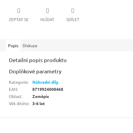
ZEPTAT SE
HLÍDAT
SDÍLET
Popis
Diskuze
Detailní popis produktu
Doplňkové parametry
Kategorie
:
Náhradní díly
EAN
:
8719924008468
Oblast
:
Zeměpis
Věk dítěte
:
3-6 let
Z
á