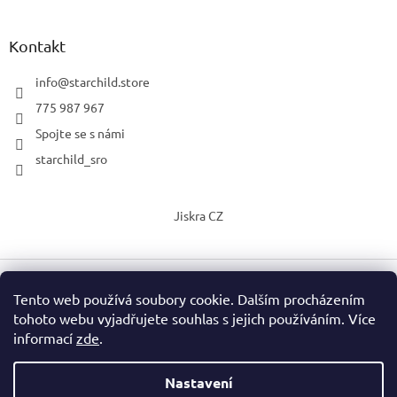
Kontakt
info
@
starchild.store
775 987 967
Spojte se s námi
starchild_sro
Jiskra CZ
Tento web používá soubory cookie. Dalším procházením
Vytvořil Shoptet
tohoto webu vyjadřujete souhlas s jejich používáním. Více
informací
zde
.
Copyright 2026
StarChild s.r.o.
. Všechna práva vyhrazena.
Upravit nastavení cookies
Nastavení