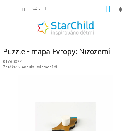
Přejít
NÁKUP
na
CZK
obsah
KOŠÍK
Puzzle - mapa Evropy: Nizozemí
0176B022
Značka:
Nienhuis - náhradní díl