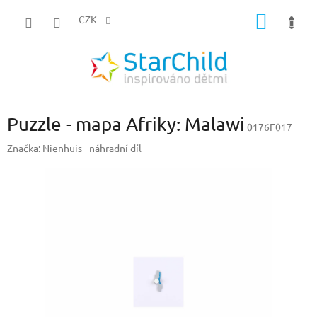
Přejít
NÁKUP
na
CZK
obsah
KOŠÍK
Puzzle - mapa Afriky: Malawi
0176F017
Značka:
Nienhuis - náhradní díl