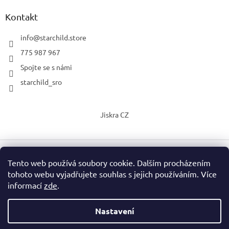
Kontakt
info
@
starchild.store
775 987 967
Spojte se s námi
starchild_sro
Jiskra CZ
Tento web používá soubory cookie. Dalším procházením
Vytvořil Shoptet
tohoto webu vyjadřujete souhlas s jejich používáním. Více
informací
zde
.
Copyright 2026
StarChild s.r.o.
. Všechna práva vyhrazena.
Upravit nastavení cookies
Nastavení