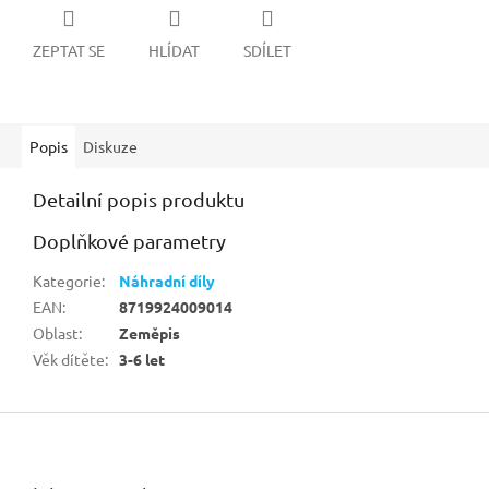
ZEPTAT SE
HLÍDAT
SDÍLET
Popis
Diskuze
Detailní popis produktu
Doplňkové parametry
Kategorie
:
Náhradní díly
EAN
:
8719924009014
Oblast
:
Zeměpis
Věk dítěte
:
3-6 let
Z
á
p