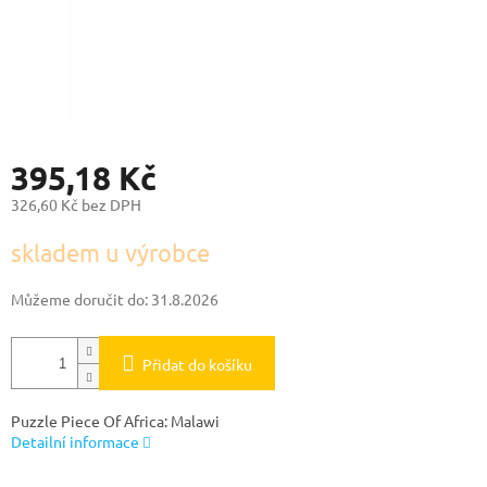
395,18 Kč
326,60 Kč bez DPH
Měrná
skladem u výrobce
cena:
Můžeme doručit do:
31.8.2026
Přidat do košíku
Puzzle Piece Of Africa: Malawi
Detailní informace