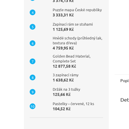
n
3 374,13 Kč
e
Puzzle mapa České republiky
l
3 333,31 Kč
Zapínací rám se stuhami
1 125,69 Kč
Hnědé schody (průhledný lak,
textura dřeva)
4 759,95 Kč
Golden Bead Material,
Complete Set
12 877,58 Kč
3 zapínací rámy
1 638,62 Kč
Popi
Držák na 3 tužky
125,66 Kč
Det
Pastelky – červené, 12 ks
104,52 Kč