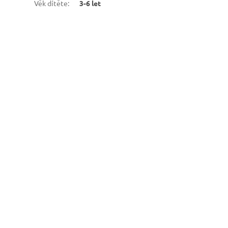
Věk dítěte
:
3-6 let