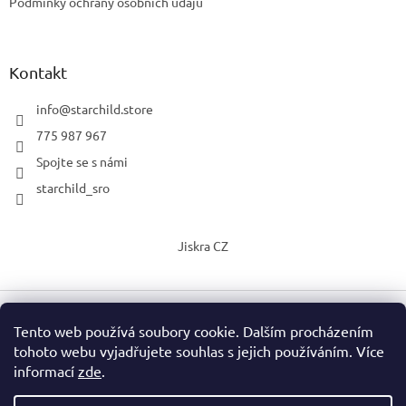
Podmínky ochrany osobních údajů
Kontakt
info
@
starchild.store
775 987 967
Spojte se s námi
starchild_sro
Jiskra CZ
Tento web používá soubory cookie. Dalším procházením
Vytvořil Shoptet
tohoto webu vyjadřujete souhlas s jejich používáním. Více
informací
zde
.
Copyright 2026
StarChild s.r.o.
. Všechna práva vyhrazena.