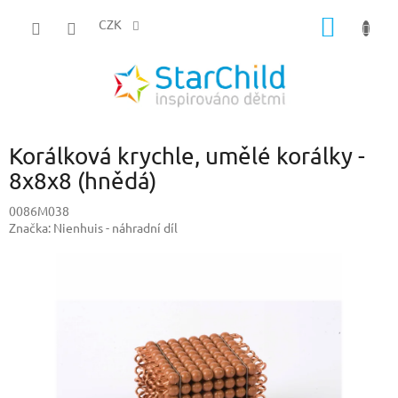
Přejít
NÁKUP
na
CZK
obsah
KOŠÍK
Korálková krychle, umělé korálky -
8x8x8 (hnědá)
0086M038
Značka:
Nienhuis - náhradní díl