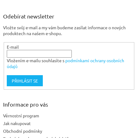
á
p
a
Odebírat newsletter
t
Vložte svůj e-mail a my vám budeme zasílat informace o nových
í
produktech na našem e-shopu.
E-mail
Vložením e-mailu souhlasíte s
podmínkami ochrany osobních
údajů
PŘIHLÁSIT SE
Informace pro vás
Věrnostní program
Jak nakupovat
Obchodní podmínky