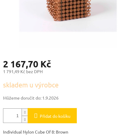
2 167,70 Kč
1 791,49 Kč bez DPH
Měrná
skladem u výrobce
cena:
Můžeme doručit do:
1.9.2026
Přidat do košíku
Individual Nylon Cube Of 8: Brown