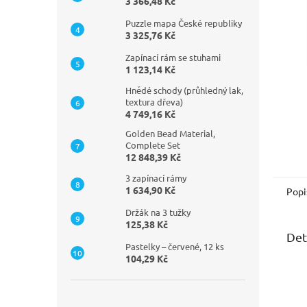
n
3 366,48 Kč
e
Puzzle mapa České republiky
l
3 325,76 Kč
Zapínací rám se stuhami
1 123,14 Kč
Hnědé schody (průhledný lak,
textura dřeva)
4 749,16 Kč
Golden Bead Material,
Complete Set
12 848,39 Kč
3 zapínací rámy
1 634,90 Kč
Popi
Držák na 3 tužky
125,38 Kč
Det
Pastelky – červené, 12 ks
104,29 Kč