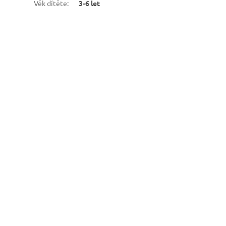
Věk dítěte
:
3-6 let