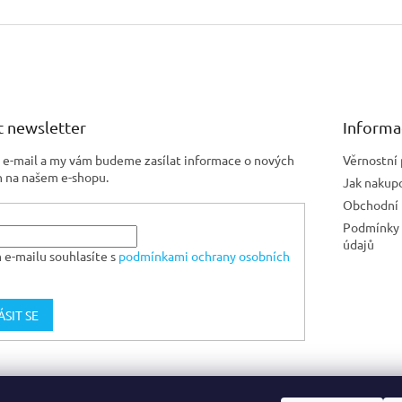
 newsletter
Informa
j e-mail a my vám budeme zasílat informace o nových
Věrnostní
 na našem e-shopu.
Jak nakup
Obchodní
Podmínky 
údajů
 e-mailu souhlasíte s
podmínkami ochrany osobních
ÁSIT SE
Jiskra CZ