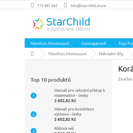
Přejít
775 987 967
info@starchild.store
na
obsah
Nienhuis Montessori
Gonzagarredi
Toys For
Domů
Nienhuis Montessori
Náhradní díly
P
Korá
o
s
Značka:
Top 10 produktů
t
r
Manuál pro celostní přístup k
a
matematice – česky
2 602,82 Kč
n
n
Manuál pro kosmickou
í
výchovu - česky
2 602,82 Kč
p
a
Růžová věž