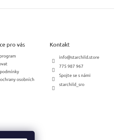
ce pro vás
Kontakt
 program
info
@
starchild.store
ovat
775 987 967
 podmínky
Spojte se s námi
ochrany osobních
starchild_sro