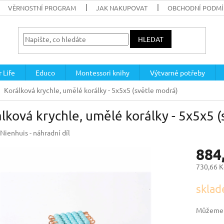
VĚRNOSTNÍ PROGRAM
JAK NAKUPOVAT
OBCHODNÍ PODM
HLEDAT
 Life
Educo
Montessori knihy
Výtvarné potřeby
Korálková krychle, umělé korálky - 5x5x5 (světle modrá)
lková krychle, umělé korálky - 5x5x5 
Nienhuis - náhradní díl
884
730,66 K
Měrná
sklad
cena:
Můžeme d