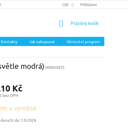
ÍNKY
PODMÍNKY OCHRANY OSOBNÍCH ÚDAJŮ
CZK
Přihlášení
NÁKUPNÍ
Prázdný košík
KOŠÍK
Kontakty
Jak nakupovat
Věrnostní program
(světle modrá)
0086M035
,10 Kč
č bez DPH
em u výrobce
oručit do:
1.9.2026