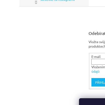
Z
á
p
a
t
Odebírat
í
Vložte svů
produktech
E-mail
Vložením
údajů
PŘIHL