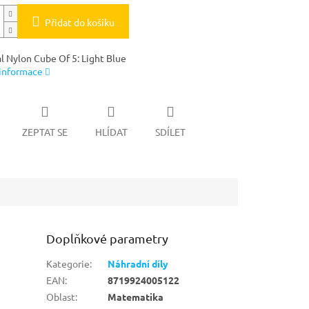
Přidat do košíku
al Nylon Cube Of 5: Light Blue
 informace
ZEPTAT SE
HLÍDAT
SDÍLET
Doplňkové parametry
Kategorie
:
Náhradní díly
EAN
:
8719924005122
Oblast
:
Matematika