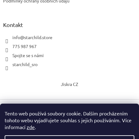
Podmínky ochrany osobních údajů
Kontakt
info
@
starchild.store
775 987 967
Spojte se s námi
starchild_sro
Jiskra CZ
Tento web používá soubory cookie. Dalším procházením
Vytvořil Shoptet
tohoto webu vyjadřujete souhlas s jejich používáním. Více
informací
zde
.
Copyright 2026
StarChild s.r.o.
. Všechna práva vyhrazena.