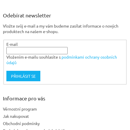
á
p
a
Odebírat newsletter
t
Vložte svůj e-mail a my vám budeme zasílat informace o nových
í
produktech na našem e-shopu.
E-mail
Vložením e-mailu souhlasíte s
podmínkami ochrany osobních
údajů
PŘIHLÁSIT SE
Informace pro vás
Věrnostní program
Jak nakupovat
Obchodní podmínky