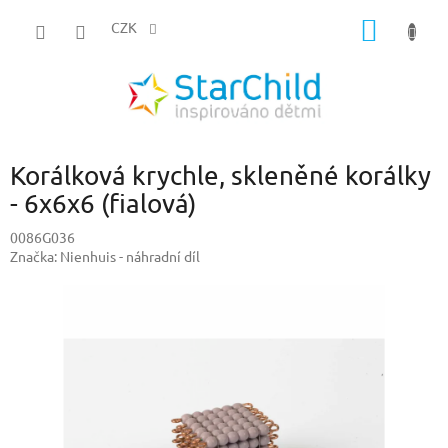
Přejít
NÁKUP
na
CZK
obsah
KOŠÍK
Korálková krychle, skleněné korálky
- 6x6x6 (fialová)
0086G036
Značka:
Nienhuis - náhradní díl