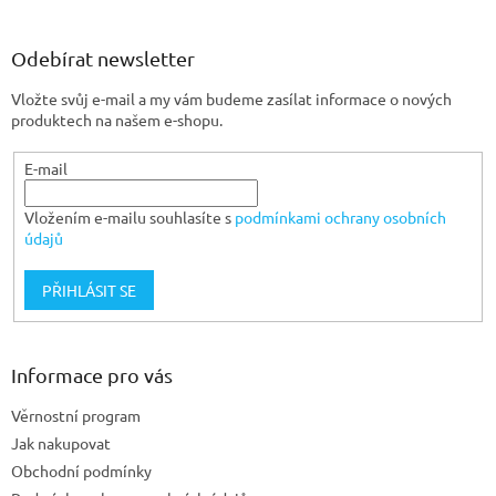
á
p
a
Odebírat newsletter
t
Vložte svůj e-mail a my vám budeme zasílat informace o nových
í
produktech na našem e-shopu.
E-mail
Vložením e-mailu souhlasíte s
podmínkami ochrany osobních
údajů
PŘIHLÁSIT SE
Informace pro vás
Věrnostní program
Jak nakupovat
Obchodní podmínky