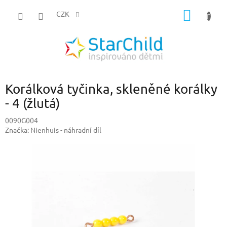
Přejít
NÁKUP
na
CZK
obsah
KOŠÍK
Korálková tyčinka, skleněné korálky
- 4 (žlutá)
0090G004
Značka:
Nienhuis - náhradní díl