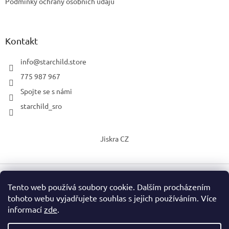
Podmínky ochrany osobních údajů
Kontakt
info
@
starchild.store
775 987 967
Spojte se s námi
starchild_sro
Jiskra CZ
Tento web používá soubory cookie. Dalším procházením
Vytvořil Shoptet
tohoto webu vyjadřujete souhlas s jejich používáním. Více
informací
zde
.
Copyright 2026
StarChild s.r.o.
. Všechna práva vyhrazena.