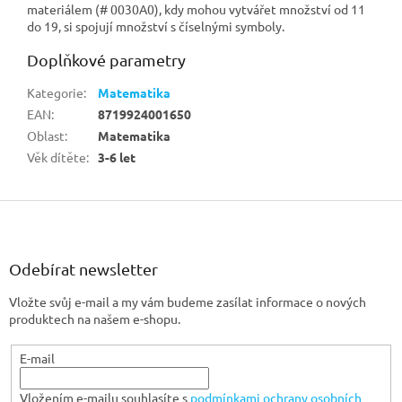
materiálem (# 0030A0), kdy mohou vytvářet množství od 11
do 19, si spojují množství s číselnými symboly.
Doplňkové parametry
Kategorie
:
Matematika
EAN
:
8719924001650
Oblast
:
Matematika
Věk dítěte
:
3-6 let
Z
á
p
a
Odebírat newsletter
t
Vložte svůj e-mail a my vám budeme zasílat informace o nových
í
produktech na našem e-shopu.
E-mail
Vložením e-mailu souhlasíte s
podmínkami ochrany osobních