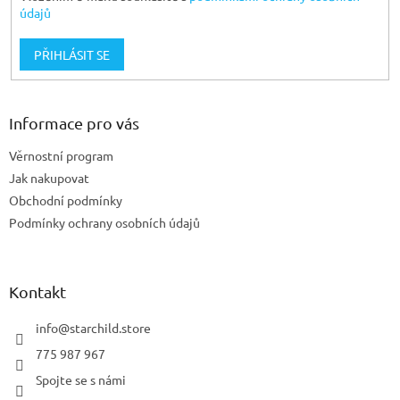
údajů
PŘIHLÁSIT SE
Informace pro vás
Věrnostní program
Jak nakupovat
Obchodní podmínky
Podmínky ochrany osobních údajů
Kontakt
info
@
starchild.store
775 987 967
Spojte se s námi