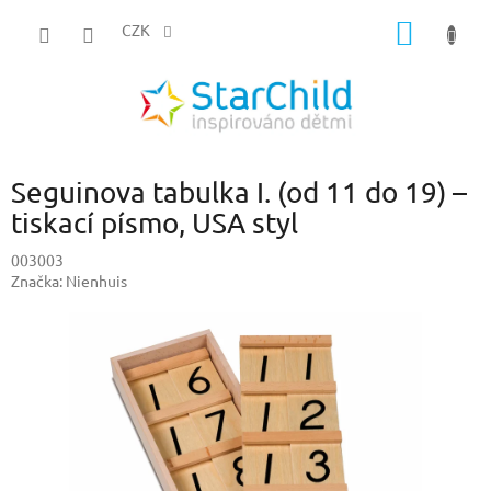
Přejít
NÁKUP
na
CZK
obsah
KOŠÍK
Seguinova tabulka I. (od 11 do 19) –
tiskací písmo, USA styl
003003
Značka:
Nienhuis