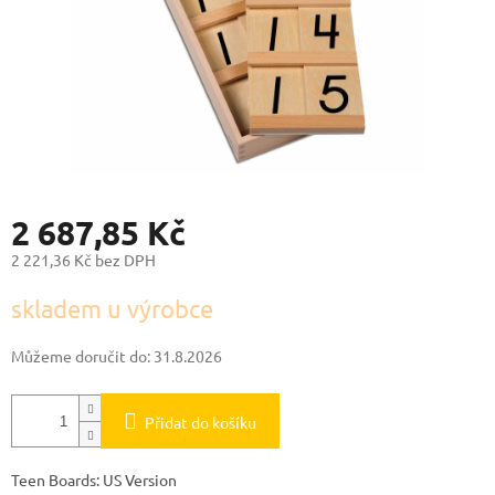
2 687,85 Kč
2 221,36 Kč bez DPH
Měrná
skladem u výrobce
cena:
Můžeme doručit do:
31.8.2026
Přidat do košíku
Teen Boards: US Version