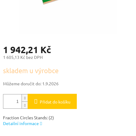
1 942,21 Kč
1 605,13 Kč bez DPH
Měrná
skladem u výrobce
cena:
Můžeme doručit do:
1.9.2026
Přidat do košíku
Fraction Circles Stands: (2)
Detailní informace