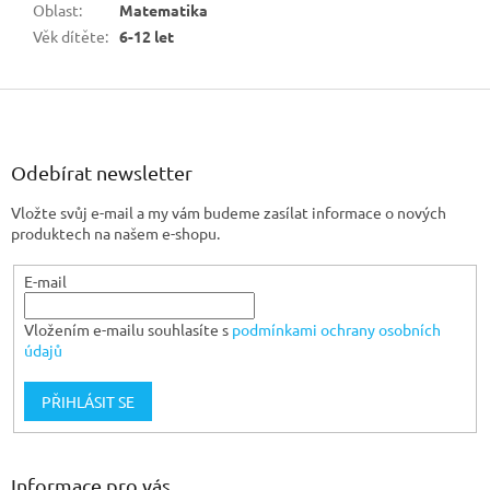
Oblast
:
Matematika
Věk dítěte
:
6-12 let
Z
á
p
a
Odebírat newsletter
t
Vložte svůj e-mail a my vám budeme zasílat informace o nových
í
produktech na našem e-shopu.
E-mail
Vložením e-mailu souhlasíte s
podmínkami ochrany osobních
údajů
PŘIHLÁSIT SE
Informace pro vás