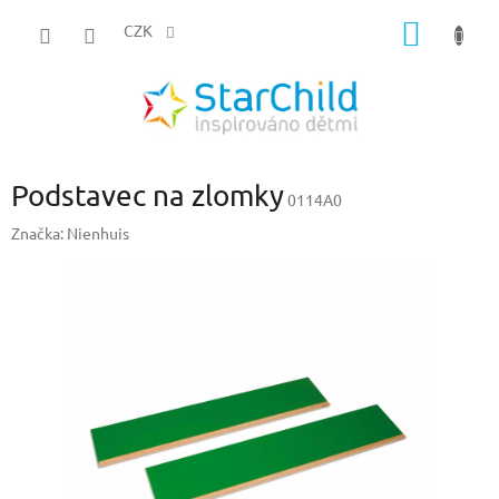
Přejít
NÁKUP
na
CZK
obsah
KOŠÍK
Podstavec na zlomky
0114A0
Značka:
Nienhuis