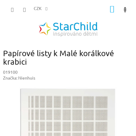
Přejít
NÁKUP
na
CZK
obsah
KOŠÍK
Papírové listy k Malé korálkové
krabici
019100
Značka:
Nienhuis