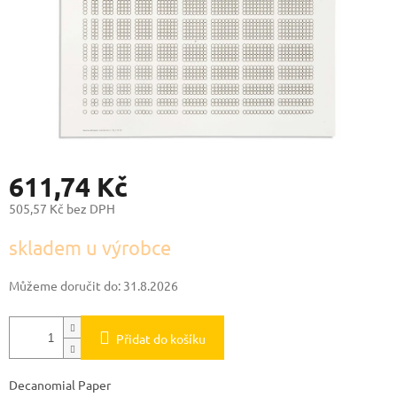
611,74 Kč
505,57 Kč bez DPH
Měrná
skladem u výrobce
cena:
Můžeme doručit do:
31.8.2026
Přidat do košíku
Decanomial Paper