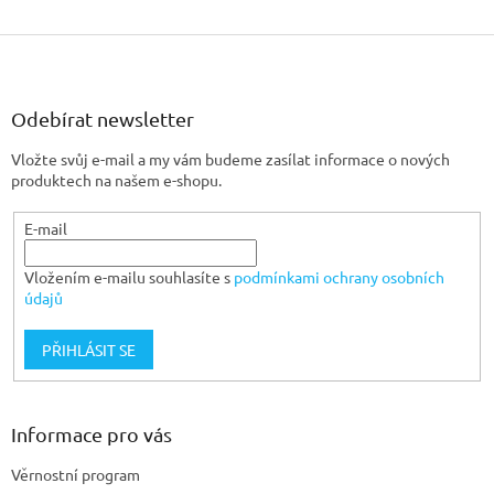
Z
á
p
a
Odebírat newsletter
t
Vložte svůj e-mail a my vám budeme zasílat informace o nových
í
produktech na našem e-shopu.
E-mail
Vložením e-mailu souhlasíte s
podmínkami ochrany osobních
údajů
PŘIHLÁSIT SE
Informace pro vás
Věrnostní program