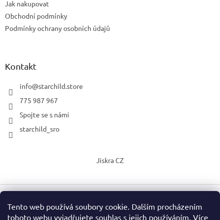
Jak nakupovat
Obchodní podmínky
Podmínky ochrany osobních údajů
Kontakt
info
@
starchild.store
775 987 967
Spojte se s námi
starchild_sro
Jiskra CZ
Tento web používá soubory cookie. Dalším procházením
Vytvořil Shoptet
tohoto webu vyjadřujete souhlas s jejich používáním. Více