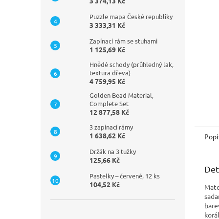
n
3 374,13 Kč
e
Puzzle mapa České republiky
l
3 333,31 Kč
Zapínací rám se stuhami
1 125,69 Kč
Hnědé schody (průhledný lak,
textura dřeva)
4 759,95 Kč
Golden Bead Material,
Complete Set
12 877,58 Kč
3 zapínací rámy
1 638,62 Kč
Popi
Držák na 3 tužky
125,66 Kč
Det
Pastelky – červené, 12 ks
104,52 Kč
Mate
sada
bare
korá