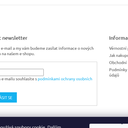
 newsletter
Informa
j e-mail a my vám budeme zasílat informace o nových
Věrnostní
 na našem e-shopu.
Jak nakup
Obchodní
Podmínky 
údajů
 e-mailu souhlasíte s
podmínkami ochrany osobních
ÁSIT SE
Jiskra CZ
oužívá soubory cookie. Dalším