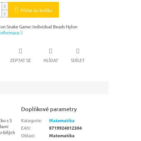
Přidat do košíku
ion Snake Game: Individual Beads Nylon
 informace
ZEPTAT SE
HLÍDAT
SDÍLET
Doplňkové parametry
ku s 5
Kategorie
:
Matematika
adami
EAN
:
8719924012304
o-bílých
Oblast
:
Matematika