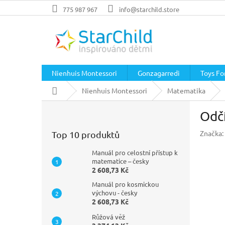
Přejít
775 987 967
info@starchild.store
na
obsah
Nienhuis Montessori
Gonzagarredi
Toys For
Domů
Nienhuis Montessori
Matematika
P
Odčí
o
s
Značka:
Top 10 produktů
t
r
Manuál pro celostní přístup k
a
matematice – česky
2 608,73 Kč
n
n
Manuál pro kosmickou
í
výchovu - česky
2 608,73 Kč
p
a
Růžová věž