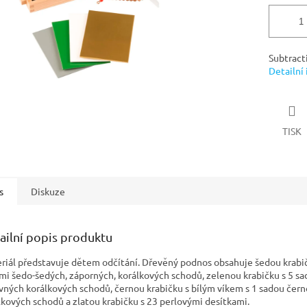
Subtract
Detailní
TISK
s
Diskuze
ailní popis produktu
riál představuje dětem odčítání. Dřevěný podnos obsahuje šedou krabič
mi šedo-šedých, záporných, korálkových schodů, zelenou krabičku s 5 s
vných korálkových schodů, černou krabičku s bílým víkem s 1 sadou čern
lkových schodů a zlatou krabičku s 23 perlovými desítkami.