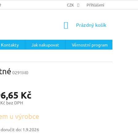
ÍNKY
PODMÍNKY OCHRANY OSOBNÍCH ÚDAJŮ
CZK
Přihlášení
NÁKUPNÍ
Prázdný košík
KOŠÍK
Kontakty
Jak nakupovat
Věrnostní program
atné
0291M0
96,65 Kč
 Kč bez DPH
em u výrobce
oručit do:
1.9.2026