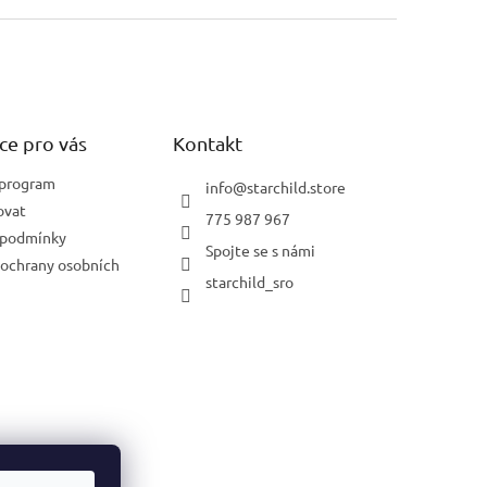
ce pro vás
Kontakt
 program
info
@
starchild.store
ovat
775 987 967
 podmínky
Spojte se s námi
ochrany osobních
starchild_sro