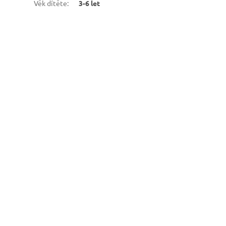
Věk dítěte
:
3-6 let