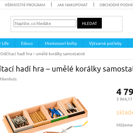
VĚRNOSTNÍ PROGRAM
JAK NAKUPOVAT
OBCHODNÍ PODM
HLEDAT
 Life
Educo
Montessori knihy
Výtvarné potřeby
Odčítací hadí hra – umělé korálky samostatné
tací hadí hra – umělé korálky samost
Nienhuis
4 7
3 964,17
Měrná
sklad
cena:
Můžeme d