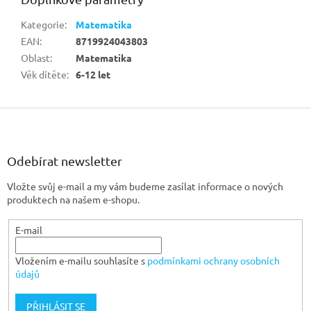
Kategorie
:
Matematika
EAN
:
8719924043803
Oblast
:
Matematika
Věk dítěte
:
6-12 let
Z
á
p
a
Odebírat newsletter
t
Vložte svůj e-mail a my vám budeme zasílat informace o nových
í
produktech na našem e-shopu.
E-mail
Vložením e-mailu souhlasíte s
podmínkami ochrany osobních
údajů
PŘIHLÁSIT SE