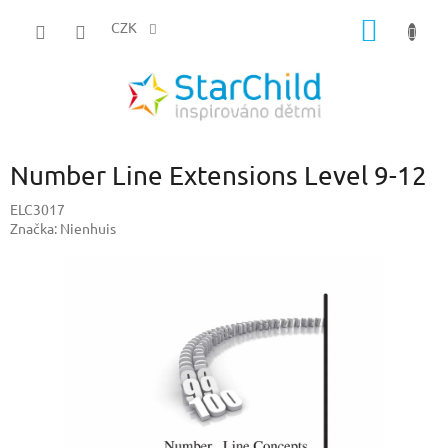
Přejít
NÁKUP
na
CZK
obsah
KOŠÍK
Number Line Extensions Level 9-12
ELC3017
Značka:
Nienhuis