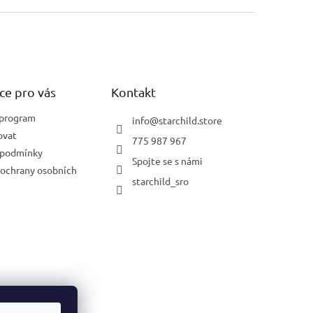
ce pro vás
Kontakt
 program
info
@
starchild.store
ovat
775 987 967
 podmínky
Spojte se s námi
ochrany osobních
starchild_sro