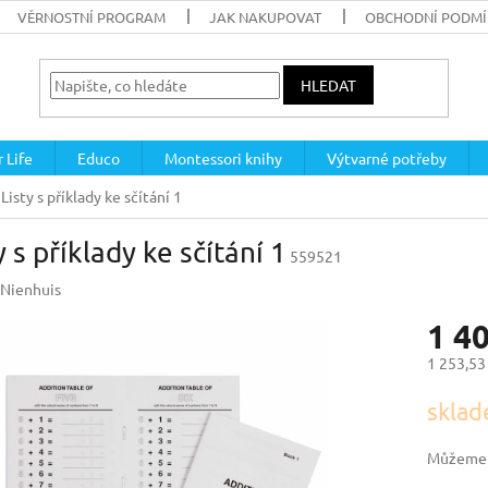
VĚRNOSTNÍ PROGRAM
JAK NAKUPOVAT
OBCHODNÍ PODM
HLEDAT
 Life
Educo
Montessori knihy
Výtvarné potřeby
Listy s příklady ke sčítání 1
y s příklady ke sčítání 1
559521
Nienhuis
1 4
1 253,53
Měrná
sklad
cena:
Můžeme d