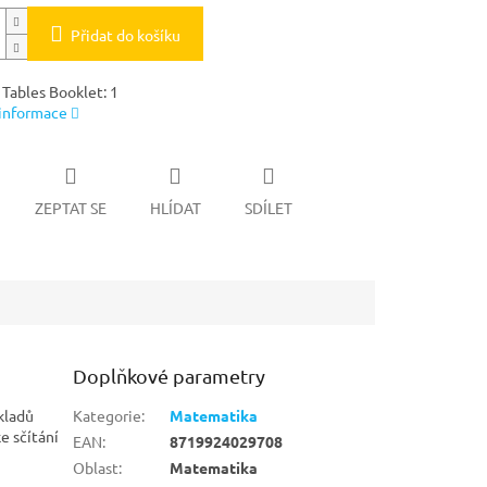
Přidat do košíku
 Tables Booklet: 1
 informace
ZEPTAT SE
HLÍDAT
SDÍLET
Doplňkové parametry
íkladů
Kategorie
:
Matematika
e sčítání
EAN
:
8719924029708
Oblast
:
Matematika