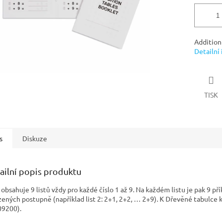
Addition
Detailní
TISK
s
Diskuze
ailní popis produktu
 obsahuje 9 listů vždy pro každé číslo 1 až 9. Na každém listu je pak 9 př
zených postupně (například list 2: 2+1, 2+2, … 2+9). K Dřevěné tabulce k
09200).