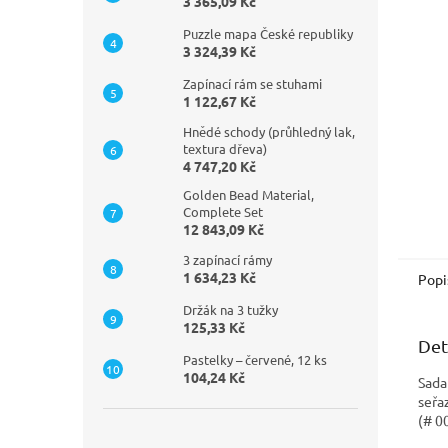
n
3 365,09 Kč
e
Puzzle mapa České republiky
l
3 324,39 Kč
Zapínací rám se stuhami
1 122,67 Kč
Hnědé schody (průhledný lak,
textura dřeva)
4 747,20 Kč
Golden Bead Material,
Complete Set
12 843,09 Kč
3 zapínací rámy
1 634,23 Kč
Popi
Držák na 3 tužky
125,33 Kč
Det
Pastelky – červené, 12 ks
104,24 Kč
Sada
seřa
(# 0