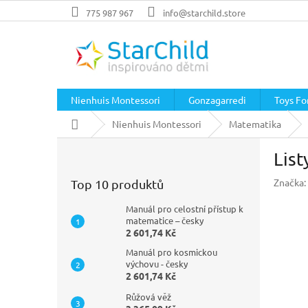
Přejít
775 987 967
info@starchild.store
na
obsah
Nienhuis Montessori
Gonzagarredi
Toys For
Domů
Nienhuis Montessori
Matematika
P
List
o
s
Značka:
Top 10 produktů
t
r
Manuál pro celostní přístup k
a
matematice – česky
2 601,74 Kč
n
n
Manuál pro kosmickou
í
výchovu - česky
2 601,74 Kč
p
a
Růžová věž