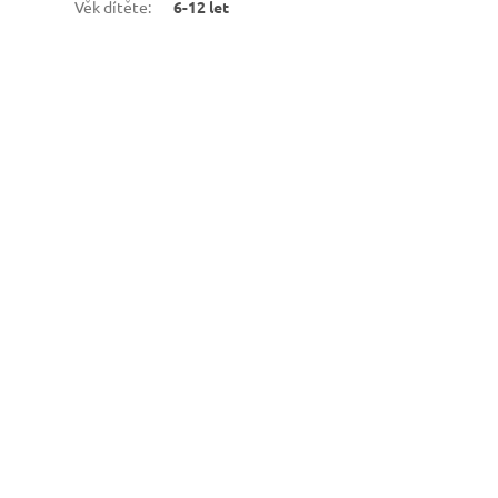
Věk dítěte
:
6-12 let