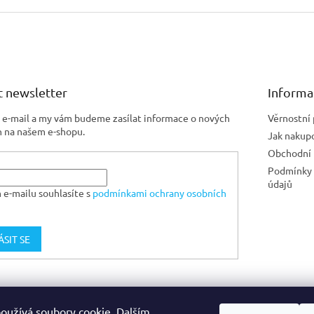
 newsletter
Informa
j e-mail a my vám budeme zasílat informace o nových
Věrnostní
 na našem e-shopu.
Jak nakup
Obchodní
Podmínky 
údajů
 e-mailu souhlasíte s
podmínkami ochrany osobních
ÁSIT SE
Jiskra CZ
oužívá soubory cookie. Dalším