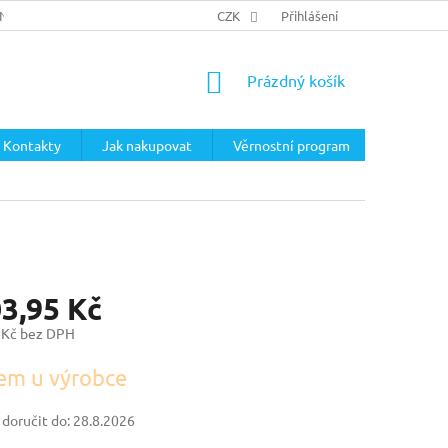
ÍNKY
PODMÍNKY OCHRANY OSOBNÍCH ÚDAJŮ
CZK
Přihlášení
NÁKUPNÍ
Prázdný košík
KOŠÍK
Kontakty
Jak nakupovat
Věrnostní program
03,95 Kč
 Kč bez DPH
em u výrobce
oručit do:
28.8.2026