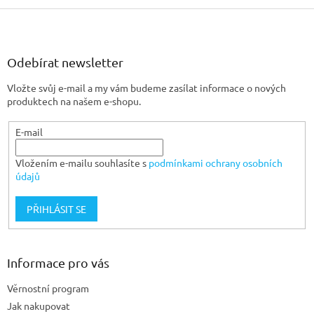
Z
á
p
a
Odebírat newsletter
t
Vložte svůj e-mail a my vám budeme zasílat informace o nových
í
produktech na našem e-shopu.
E-mail
Vložením e-mailu souhlasíte s
podmínkami ochrany osobních
údajů
PŘIHLÁSIT SE
Informace pro vás
Věrnostní program
Jak nakupovat