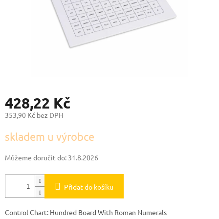
428,22 Kč
353,90 Kč bez DPH
Měrná
skladem u výrobce
cena:
Můžeme doručit do:
31.8.2026
Přidat do košíku
Control Chart: Hundred Board With Roman Numerals