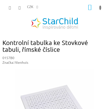
Přejít
NÁKUP
na
CZK
obsah
KOŠÍK
Kontrolní tabulka ke Stovkové
tabuli, římské číslice
0157B0
Značka:
Nienhuis