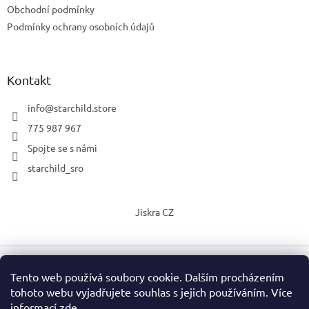
Obchodní podmínky
Podmínky ochrany osobních údajů
Kontakt
info
@
starchild.store
775 987 967
Spojte se s námi
starchild_sro
Jiskra CZ
Tento web používá soubory cookie. Dalším procházením
Vytvořil Shoptet
tohoto webu vyjadřujete souhlas s jejich používáním. Více
informací
zde
.