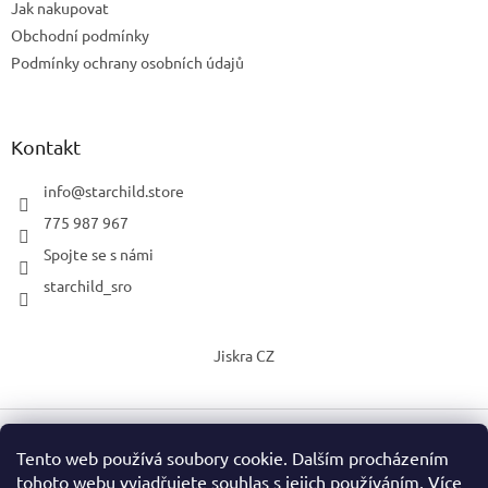
Jak nakupovat
Obchodní podmínky
Podmínky ochrany osobních údajů
Kontakt
info
@
starchild.store
775 987 967
Spojte se s námi
starchild_sro
Jiskra CZ
Tento web používá soubory cookie. Dalším procházením
Vytvořil Shoptet
tohoto webu vyjadřujete souhlas s jejich používáním. Více