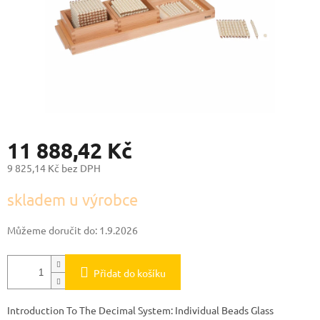
11 888,42 Kč
9 825,14 Kč bez DPH
Měrná
skladem u výrobce
cena:
Můžeme doručit do:
1.9.2026
Přidat do košíku
Introduction To The Decimal System: Individual Beads Glass