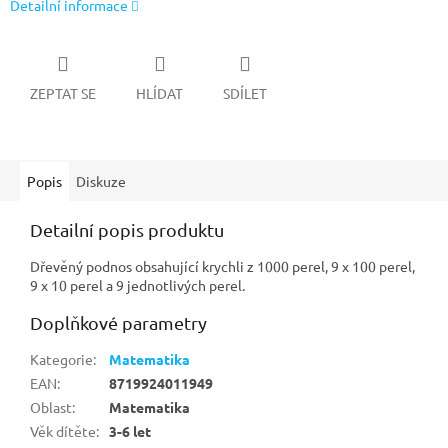
Detailní informace
ZEPTAT SE
HLÍDAT
SDÍLET
Popis
Diskuze
Detailní popis produktu
Dřevěný podnos obsahující krychli z 1000 perel, 9 x 100 perel,
9 x 10 perel a 9 jednotlivých perel.
Doplňkové parametry
Kategorie
:
Matematika
EAN
:
8719924011949
Oblast
:
Matematika
Věk dítěte
:
3-6 let