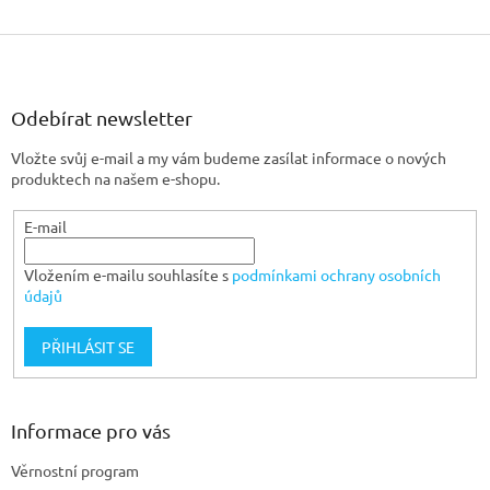
Z
á
p
a
Odebírat newsletter
t
Vložte svůj e-mail a my vám budeme zasílat informace o nových
í
produktech na našem e-shopu.
E-mail
Vložením e-mailu souhlasíte s
podmínkami ochrany osobních
údajů
PŘIHLÁSIT SE
Informace pro vás
Věrnostní program