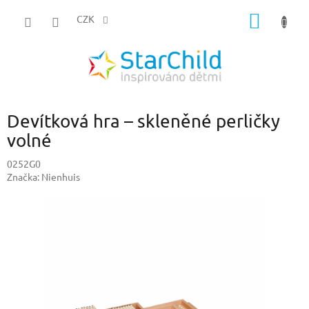
Přejít
NÁKUP
na
CZK
obsah
KOŠÍK
Devítková hra – skleněné perličky
volné
0252G0
Značka:
Nienhuis