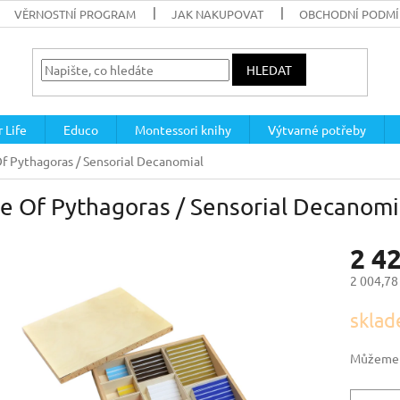
VĚRNOSTNÍ PROGRAM
JAK NAKUPOVAT
OBCHODNÍ PODM
HLEDAT
 Life
Educo
Montessori knihy
Výtvarné potřeby
Of Pythagoras / Sensorial Decanomial
e Of Pythagoras / Sensorial Decanomi
2 4
2 004,78
Měrná
sklad
cena:
Můžeme d