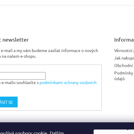
 newsletter
Informa
j e-mail a my vám budeme zasílat informace o nových
Věrnostní
 na našem e-shopu.
Jak nakup
Obchodní
Podmínky 
údajů
 e-mailu souhlasíte s
podmínkami ochrany osobních
ÁSIT SE
Jiskra CZ
oužívá soubory cookie. Dalším