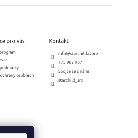
ce pro vás
Kontakt
 program
info
@
starchild.store
ovat
775 987 967
 podmínky
Spojte se s námi
ochrany osobních
starchild_sro