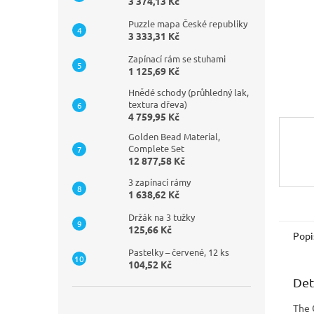
n
3 374,13 Kč
e
Puzzle mapa České republiky
l
3 333,31 Kč
Zapínací rám se stuhami
1 125,69 Kč
Hnědé schody (průhledný lak,
textura dřeva)
4 759,95 Kč
Golden Bead Material,
Complete Set
12 877,58 Kč
3 zapínací rámy
1 638,62 Kč
Držák na 3 tužky
125,66 Kč
Popi
Pastelky – červené, 12 ks
104,52 Kč
Det
The 