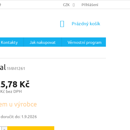
ÍNKY
PODMÍNKY OCHRANY OSOBNÍCH ÚDAJŮ
CZK
Přihlášení
NÁKUPNÍ
Prázdný košík
KOŠÍK
Kontakty
Jak nakupovat
Věrnostní program
al
1MM1261
25,78 Kč
 Kč bez DPH
em u výrobce
oručit do:
1.9.2026