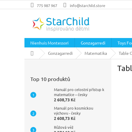
Přejít
775 987 967
info@starchild.store
na
obsah
Nienhuis Montessori
Gonzagarredi
Toys For
Domů
Gonzagarredi
Matematika
Table 
P
Tabl
o
s
Top 10 produktů
t
r
Manuál pro celostní přístup k
a
matematice – česky
2 608,73 Kč
n
n
Manuál pro kosmickou
í
výchovu - česky
2 608,73 Kč
p
a
Růžová věž