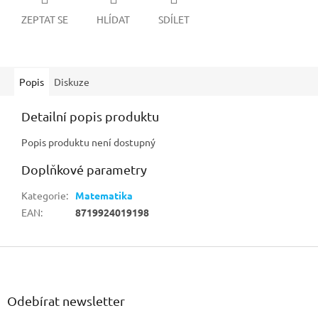
ZEPTAT SE
HLÍDAT
SDÍLET
Popis
Diskuze
Detailní popis produktu
Popis produktu není dostupný
Doplňkové parametry
Kategorie
:
Matematika
EAN
:
8719924019198
Z
á
p
a
Odebírat newsletter
t