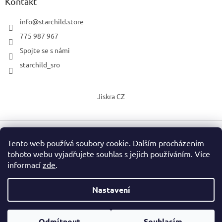
Kontakt
info
@
starchild.store
775 987 967
Spojte se s námi
starchild_sro
Jiskra CZ
Tento web používá soubory cookie. Dalším procházením
Vytvořil Shoptet
tohoto webu vyjadřujete souhlas s jejich používáním. Více
informací
zde
.
Copyright 2026
StarChild s.r.o.
. Všechna práva vyhrazena.
Upravit nastavení cookies
Nastavení
Vážení zákazníci, o prázdninách mohou být dodací lhůty delší, než
Podle zákona o evidenci tržeb je prodávající povinen vystavit
je zobrazeno v detailu výrobku. Neváhejte si ověřit termín
Odmítnout
Souhlasím