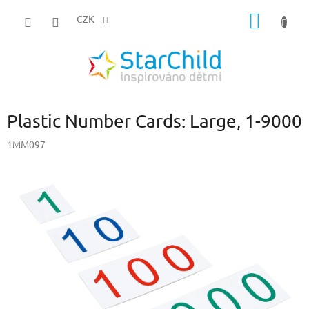
Přejít
NÁKUP
na
CZK
obsah
KOŠÍK
Plastic Number Cards: Large, 1-9000
1MM097