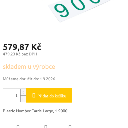
579,87 Kč
479,23 Kč bez DPH
Měrná
skladem u výrobce
cena:
Můžeme doručit do:
1.9.2026
Přidat do košíku
Plastic Number Cards: Large, 1-9000