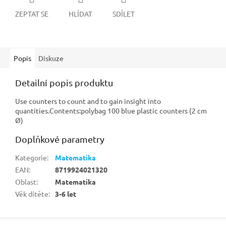
ZEPTAT SE
HLÍDAT
SDÍLET
Popis
Diskuze
Detailní popis produktu
Use counters to count and to gain insight into
quantities.Contents:polybag 100 blue plastic counters (2 cm
Ø)
Doplňkové parametry
Kategorie
:
Matematika
EAN
:
8719924021320
Oblast
:
Matematika
Věk dítěte
:
3-6 let
Z