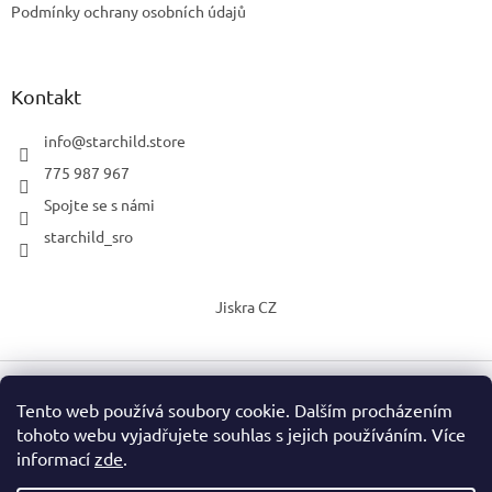
Podmínky ochrany osobních údajů
Kontakt
info
@
starchild.store
775 987 967
Spojte se s námi
starchild_sro
Jiskra CZ
Tento web používá soubory cookie. Dalším procházením
Vytvořil Shoptet
tohoto webu vyjadřujete souhlas s jejich používáním. Více
informací
zde
.
Copyright 2026
StarChild s.r.o.
. Všechna práva vyhrazena.