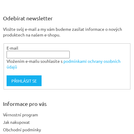
á
p
a
Odebírat newsletter
t
Vložte svůj e-mail a my vám budeme zasílat informace o nových
í
produktech na našem e-shopu.
E-mail
Vložením e-mailu souhlasíte s
podmínkami ochrany osobních
údajů
PŘIHLÁSIT SE
Informace pro vás
Věrnostní program
Jak nakupovat
Obchodní podmínky