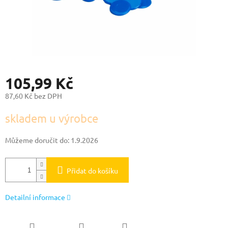
105,99 Kč
87,60 Kč bez DPH
Měrná
skladem u výrobce
cena:
Můžeme doručit do:
1.9.2026
Přidat do košíku
Detailní informace