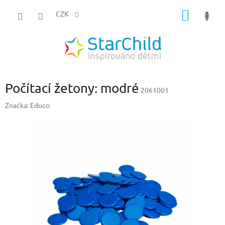
Přejít
NÁKUP
na
CZK
obsah
KOŠÍK
Počítací žetony: modré
2061001
Značka:
Educo