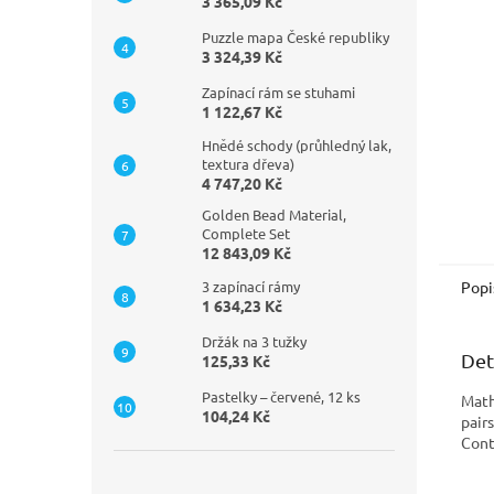
n
3 365,09 Kč
e
Puzzle mapa České republiky
l
3 324,39 Kč
Zapínací rám se stuhami
1 122,67 Kč
Hnědé schody (průhledný lak,
textura dřeva)
4 747,20 Kč
Golden Bead Material,
Complete Set
12 843,09 Kč
Popi
3 zapínací rámy
1 634,23 Kč
Držák na 3 tužky
Det
125,33 Kč
Pastelky – červené, 12 ks
Math
104,24 Kč
pair
Cont