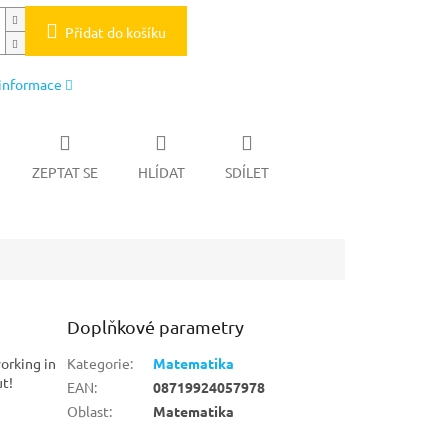
Přidat do košíku
 informace
ZEPTAT SE
HLÍDAT
SDÍLET
Doplňkové parametry
working in
Kategorie
:
Matematika
ut!
EAN
:
08719924057978
Oblast
:
Matematika