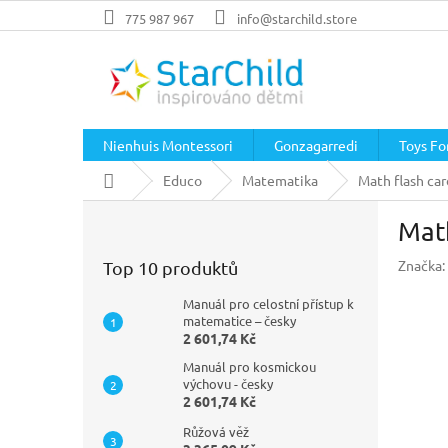
Přejít
775 987 967
info@starchild.store
na
obsah
Nienhuis Montessori
Gonzagarredi
Toys For
Domů
Educo
Matematika
Math flash car
P
Math
o
s
Značka:
Top 10 produktů
t
r
Manuál pro celostní přístup k
a
matematice – česky
2 601,74 Kč
n
n
Manuál pro kosmickou
í
výchovu - česky
2 601,74 Kč
p
a
Růžová věž