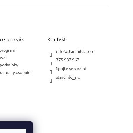
ce pro vás
Kontakt
 program
info
@
starchild.store
ovat
775 987 967
 podmínky
Spojte se s námi
ochrany osobních
starchild_sro