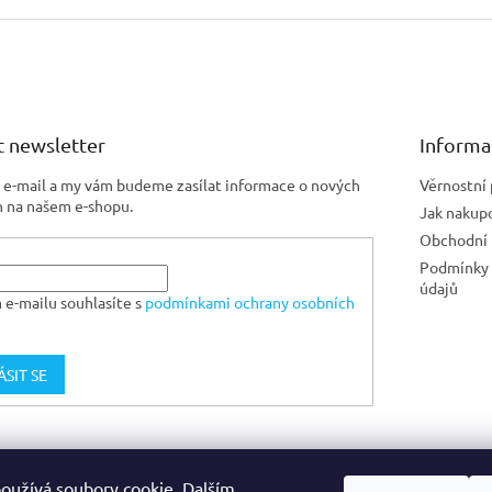
 newsletter
Informa
j e-mail a my vám budeme zasílat informace o nových
Věrnostní
 na našem e-shopu.
Jak nakup
Obchodní
Podmínky 
údajů
 e-mailu souhlasíte s
podmínkami ochrany osobních
ÁSIT SE
Jiskra CZ
oužívá soubory cookie. Dalším