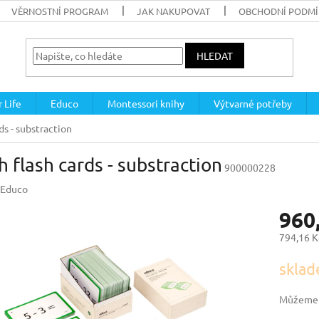
VĚRNOSTNÍ PROGRAM
JAK NAKUPOVAT
OBCHODNÍ PODM
HLEDAT
 Life
Educo
Montessori knihy
Výtvarné potřeby
ds - substraction
 flash cards - substraction
900000228
Educo
960
794,16 K
Měrná
sklad
cena:
Můžeme d