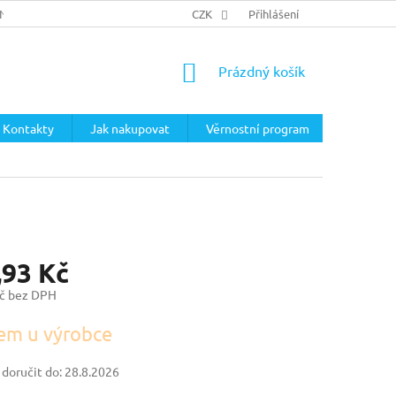
ÍNKY
PODMÍNKY OCHRANY OSOBNÍCH ÚDAJŮ
CZK
Přihlášení
NÁKUPNÍ
Prázdný košík
KOŠÍK
Kontakty
Jak nakupovat
Věrnostní program
,93 Kč
č bez DPH
em u výrobce
oručit do:
28.8.2026