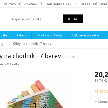
VĚRNOSTNÍ PROGRAM
JAK NAKUPOVAT
OBCHODNÍ PODM
HLEDAT
 Life
Educo
Montessori knihy
Výtvarné potřeby
ely
Křídy na chodník - 7 barev
y na chodník - 7 barev
E025020
Arts & Crafts
20,
16,74 Kč
Měrná
sklad
cena:
Můžeme d