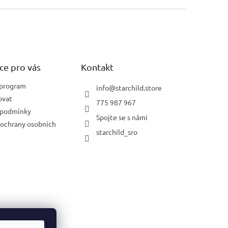
ce pro vás
Kontakt
 program
info
@
starchild.store
ovat
775 987 967
 podmínky
Spojte se s námi
ochrany osobních
starchild_sro