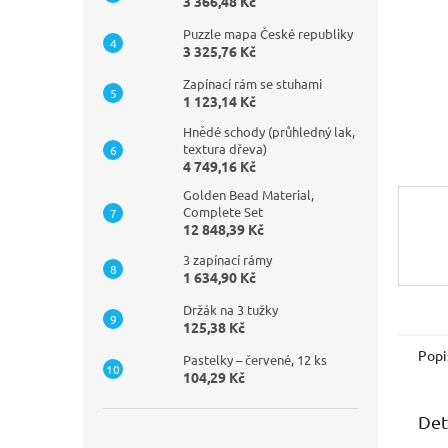
n
3 366,48 Kč
e
Puzzle mapa České republiky
l
3 325,76 Kč
Zapínací rám se stuhami
1 123,14 Kč
Hnědé schody (průhledný lak,
textura dřeva)
4 749,16 Kč
Golden Bead Material,
Complete Set
12 848,39 Kč
3 zapínací rámy
1 634,90 Kč
Držák na 3 tužky
125,38 Kč
Popi
Pastelky – červené, 12 ks
104,29 Kč
Det