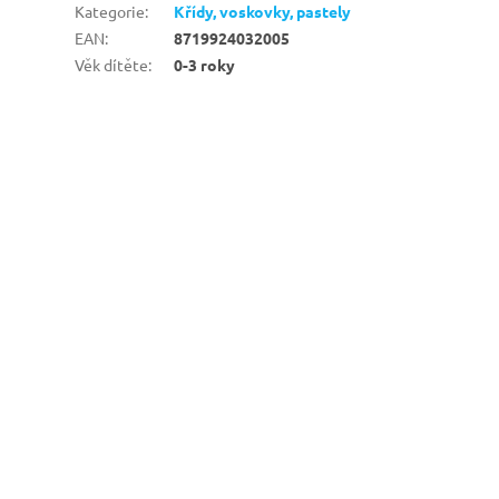
Kategorie
:
Křídy, voskovky, pastely
EAN
:
8719924032005
Věk dítěte
:
0-3 roky