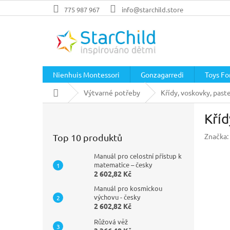
Přejít
775 987 967
info@starchild.store
na
obsah
Nienhuis Montessori
Gonzagarredi
Toys For
Domů
Výtvarné potřeby
Křídy, voskovky, past
P
Kříd
o
s
Značka:
Top 10 produktů
t
r
Manuál pro celostní přístup k
a
matematice – česky
2 602,82 Kč
n
n
Manuál pro kosmickou
í
výchovu - česky
2 602,82 Kč
p
a
Růžová věž