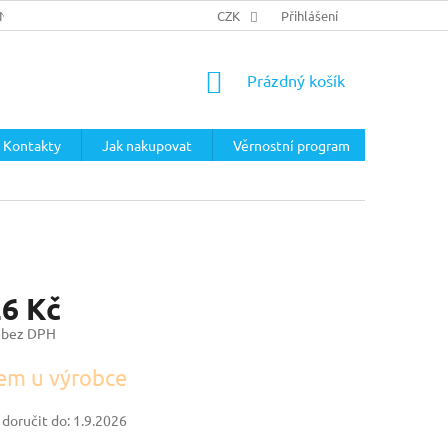
ÍNKY
PODMÍNKY OCHRANY OSOBNÍCH ÚDAJŮ
CZK
Přihlášení
NÁKUPNÍ
Prázdný košík
KOŠÍK
Kontakty
Jak nakupovat
Věrnostní program
26 Kč
 bez DPH
em u výrobce
oručit do:
1.9.2026