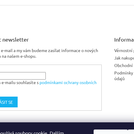
 newsletter
Informa
j e-mail a my vám budeme zasílat informace o nových
Věrnostní
 na našem e-shopu.
Jak nakup
Obchodní
Podmínky 
údajů
 e-mailu souhlasíte s
podmínkami ochrany osobních
ÁSIT SE
Jiskra CZ
oužívá soubory cookie. Dalším