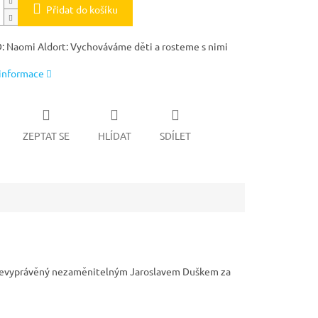
Přidat do košíku
: Naomi Aldort: Vychováváme děti a rosteme s nimi
 informace
ZEPTAT SE
HLÍDAT
SDÍLET
 převyprávěný nezaměnitelným Jaroslavem Duškem za