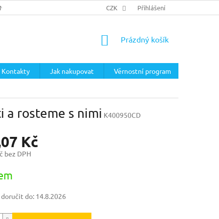
ÍNKY
PODMÍNKY OCHRANY OSOBNÍCH ÚDAJŮ
CZK
Přihlášení
NÁKUPNÍ
Prázdný košík
KOŠÍK
Kontakty
Jak nakupovat
Věrnostní program
 a rosteme s nimi
K400950CD
,07 Kč
č bez DPH
dem
oručit do:
14.8.2026