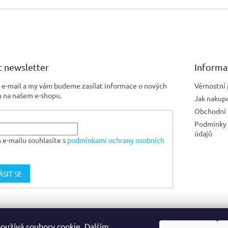
 newsletter
Informa
j e-mail a my vám budeme zasílat informace o nových
Věrnostní
 na našem e-shopu.
Jak nakup
Obchodní
Podmínky 
údajů
 e-mailu souhlasíte s
podmínkami ochrany osobních
ÁSIT SE
Jiskra CZ
oužívá soubory cookie. Dalším