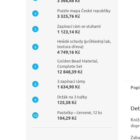
n
3 366,48 Kč
e
Puzzle mapa České republiky
l
3 325,76 Kč
Zapínací rám se stuhami
1 123,14 Kč
Hnědé schody (průhledný lak,
textura dřeva)
4 749,16 Kč
Golden Bead Material,
Complete Set
12 848,39 Kč
3 zapínací rámy
1 634,90 Kč
Popi
Držák na 3 tužky
125,38 Kč
Det
Pastelky – červené, 12 ks
104,29 Kč
Kniž
dopr
Zaba