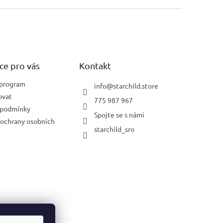
ce pro vás
Kontakt
 program
info
@
starchild.store
ovat
775 987 967
 podmínky
Spojte se s námi
ochrany osobních
starchild_sro