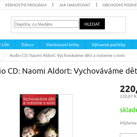
VĚRNOSTNÍ PROGRAM
JAK NAKUPOVAT
OBCHODNÍ PODM
HLEDAT
 Life
Educo
Montessori knihy
Výtvarné potřeby
Audio CD: Naomi Aldort: Vychováváme děti a rosteme s nimi
o CD: Naomi Aldort: Vychováváme děti
220
220,07 K
Měrná
skla
cena:
Můžeme d