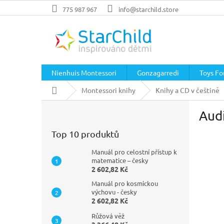
Přejít
775 987 967
info@starchild.store
na
obsah
Nienhuis Montessori
Gonzagarredi
Toys For
Domů
Montessori knihy
Knihy a CD v češtině
P
Audi
o
s
Top 10 produktů
t
r
Manuál pro celostní přístup k
a
matematice – česky
2 602,82 Kč
n
n
Manuál pro kosmickou
í
výchovu - česky
2 602,82 Kč
p
a
Růžová věž