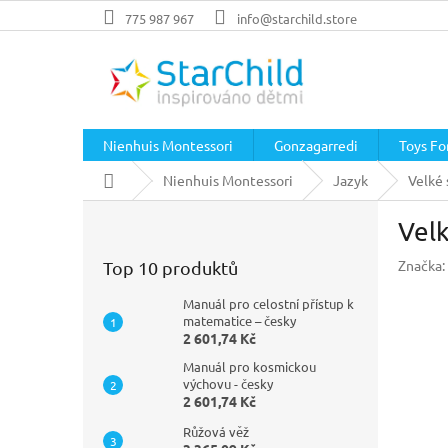
Přejít
775 987 967
info@starchild.store
na
obsah
Nienhuis Montessori
Gonzagarredi
Toys For
Domů
Nienhuis Montessori
Jazyk
Velké 
P
Velk
o
s
Značka:
Top 10 produktů
t
r
Manuál pro celostní přístup k
a
matematice – česky
2 601,74 Kč
n
n
Manuál pro kosmickou
í
výchovu - česky
2 601,74 Kč
p
a
Růžová věž