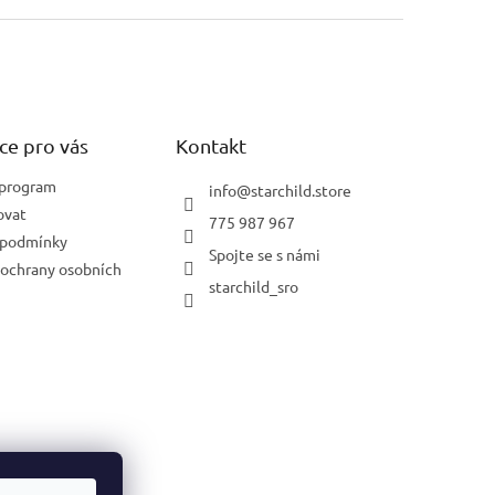
ce pro vás
Kontakt
 program
info
@
starchild.store
ovat
775 987 967
 podmínky
Spojte se s námi
ochrany osobních
starchild_sro