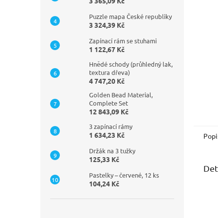
n
3 365,09 Kč
e
Puzzle mapa České republiky
l
3 324,39 Kč
Zapínací rám se stuhami
1 122,67 Kč
Hnědé schody (průhledný lak,
textura dřeva)
4 747,20 Kč
Golden Bead Material,
Complete Set
12 843,09 Kč
3 zapínací rámy
1 634,23 Kč
Popi
Držák na 3 tužky
125,33 Kč
Det
Pastelky – červené, 12 ks
104,24 Kč