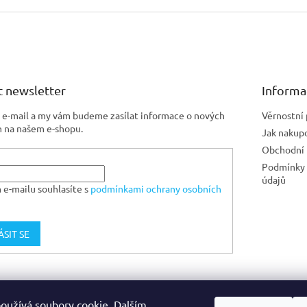
 newsletter
Informa
j e-mail a my vám budeme zasílat informace o nových
Věrnostní
 na našem e-shopu.
Jak nakup
Obchodní
Podmínky 
údajů
 e-mailu souhlasíte s
podmínkami ochrany osobních
ÁSIT SE
Jiskra CZ
oužívá soubory cookie. Dalším