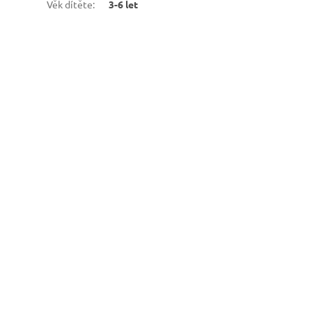
Věk dítěte
:
3-6 let