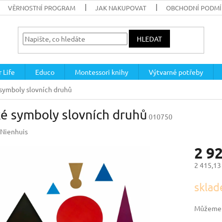
VĚRNOSTNÍ PROGRAM
JAK NAKUPOVAT
OBCHODNÍ PODM
HLEDAT
 Life
Educo
Montessori knihy
Výtvarné potřeby
symboly slovních druhů
é symboly slovních druhů
010750
Nienhuis
2 9
2 415,13
Měrná
sklad
cena:
Můžeme d