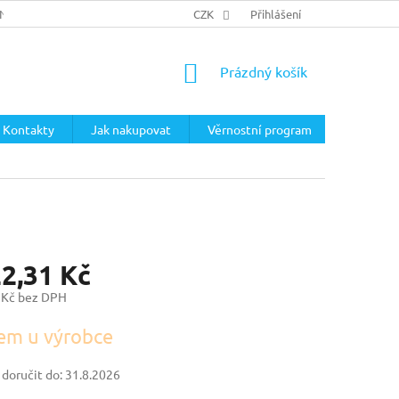
ÍNKY
PODMÍNKY OCHRANY OSOBNÍCH ÚDAJŮ
CZK
Přihlášení
NÁKUPNÍ
Prázdný košík
KOŠÍK
Kontakty
Jak nakupovat
Věrnostní program
22,31 Kč
 Kč bez DPH
em u výrobce
oručit do:
31.8.2026