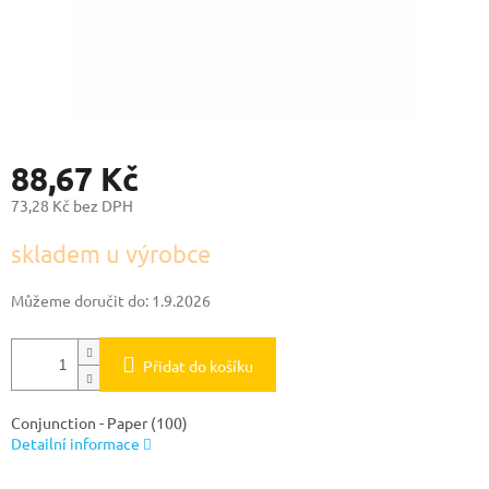
88,67 Kč
73,28 Kč bez DPH
Měrná
skladem u výrobce
cena:
Můžeme doručit do:
1.9.2026
Přidat do košíku
Conjunction - Paper (100)
Detailní informace