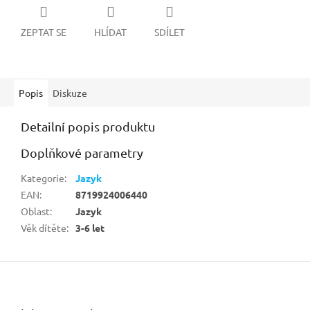
ZEPTAT SE
HLÍDAT
SDÍLET
Popis
Diskuze
Detailní popis produktu
Doplňkové parametry
Kategorie
:
Jazyk
EAN
:
8719924006440
Oblast
:
Jazyk
Věk dítěte
:
3-6 let
Z
á
p