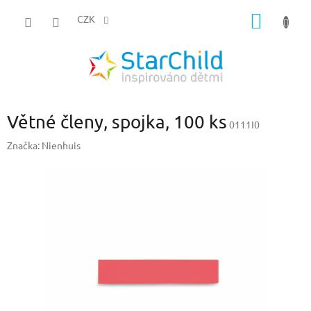
Přejít
NÁKUP
na
CZK
obsah
KOŠÍK
Větné členy, spojka, 100 ks
0111I0
Značka:
Nienhuis