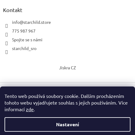
Kontakt
info
@
starchild.store
775 987 967
Spojte se s námi
starchild_sro
Jiskra CZ
Tento web používá soubory cookie. Dalším procházením
Vytvořil Shoptet
tohoto webu vyjadřujete souhlas s jejich používáním. Více
informací
zde
.
Copyright 2026
StarChild s.r.o.
. Všechna práva vyhrazena.
Upravit nastavení cookies
Nastavení