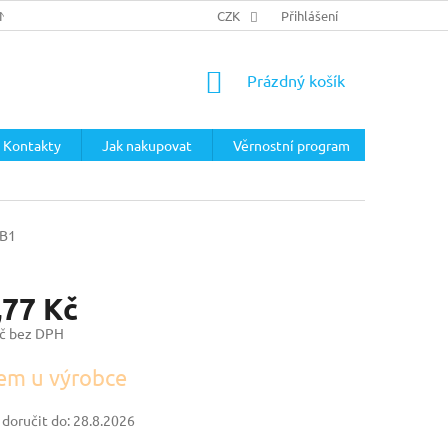
ÍNKY
PODMÍNKY OCHRANY OSOBNÍCH ÚDAJŮ
CZK
Přihlášení
NÁKUPNÍ
Prázdný košík
KOŠÍK
Kontakty
Jak nakupovat
Věrnostní program
B1
,77 Kč
č bez DPH
em u výrobce
oručit do:
28.8.2026