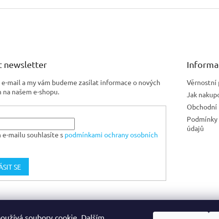
 newsletter
Informa
j e-mail a my vám budeme zasílat informace o nových
Věrnostní
 na našem e-shopu.
Jak nakup
Obchodní
Podmínky 
údajů
 e-mailu souhlasíte s
podmínkami ochrany osobních
ÁSIT SE
Jiskra CZ
oužívá soubory cookie. Dalším