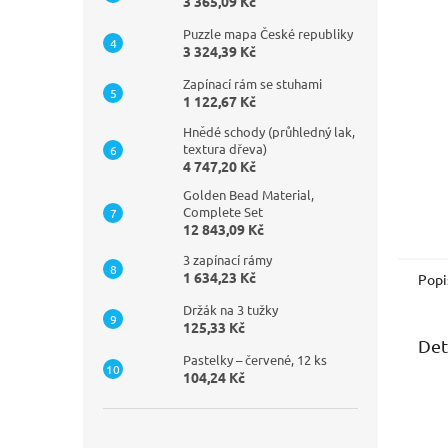
n
3 365,09 Kč
e
Puzzle mapa České republiky
l
3 324,39 Kč
Zapínací rám se stuhami
1 122,67 Kč
Hnědé schody (průhledný lak,
textura dřeva)
4 747,20 Kč
Golden Bead Material,
Complete Set
12 843,09 Kč
3 zapínací rámy
1 634,23 Kč
Popi
Držák na 3 tužky
125,33 Kč
Det
Pastelky – červené, 12 ks
104,24 Kč