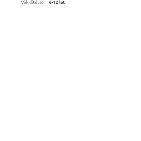
Věk dítěte
:
6-12 let