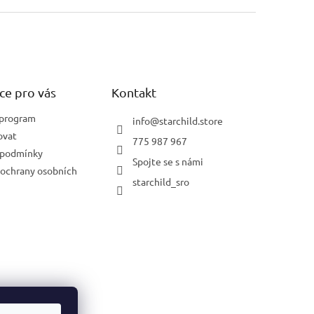
ce pro vás
Kontakt
 program
info
@
starchild.store
ovat
775 987 967
 podmínky
Spojte se s námi
ochrany osobních
starchild_sro