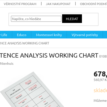
VĚRNOSTNÍ PROGRAM
JAK NAKUPOVAT
OBCHODNÍ PODM
HLEDAT
 Life
Educo
Montessori knihy
Výtvarné potřeby
NCE ANALYSIS WORKING CHART
TENCE ANALYSIS WORKING CHART
0108
Nienhuis
678
560,97 K
Měrná
sklad
cena:
Můžeme d