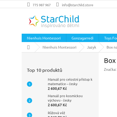
Přejít
775 987 967
info@starchild.store
na
obsah
Nienhuis Montessori
Gonzagarredi
Toys For
Domů
Nienhuis Montessori
Jazyk
Box na
P
Box 
o
s
Značka:
Top 10 produktů
t
r
Manuál pro celostní přístup k
a
matematice – česky
2 600,67 Kč
n
n
Manuál pro kosmickou
í
výchovu - česky
2 600,67 Kč
p
a
Růžová věž