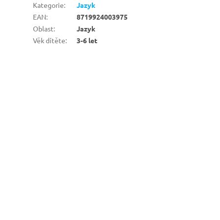
Kategorie
:
Jazyk
EAN
:
8719924003975
Oblast
:
Jazyk
Věk dítěte
:
3-6 let