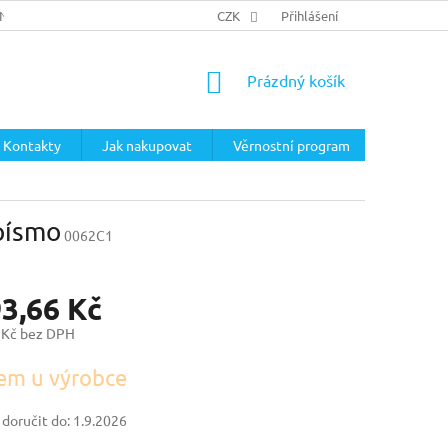
ÍNKY
PODMÍNKY OCHRANY OSOBNÍCH ÚDAJŮ
CZK
Přihlášení
NÁKUPNÍ
Prázdný košík
KOŠÍK
Kontakty
Jak nakupovat
Věrnostní program
písmo
0062C1
93,66 Kč
 Kč bez DPH
em u výrobce
oručit do:
1.9.2026