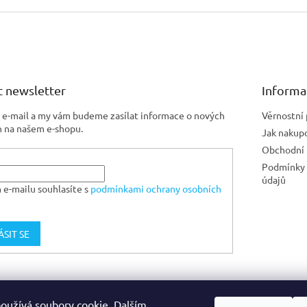
 newsletter
Informa
j e-mail a my vám budeme zasílat informace o nových
Věrnostní
 na našem e-shopu.
Jak nakup
Obchodní
Podmínky 
údajů
 e-mailu souhlasíte s
podmínkami ochrany osobních
ÁSIT SE
Jiskra CZ
oužívá soubory cookie. Dalším