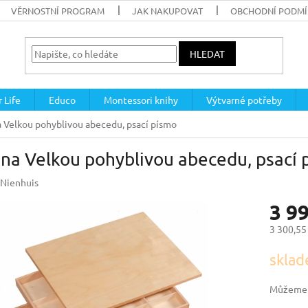
VĚRNOSTNÍ PROGRAM
JAK NAKUPOVAT
OBCHODNÍ PODM
HLEDAT
 Life
Educo
Montessori knihy
Výtvarné potřeby
 Velkou pohyblivou abecedu, psací písmo
na Velkou pohyblivou abecedu, psací 
Nienhuis
3 9
3 300,55
Měrná
sklad
cena:
Můžeme d