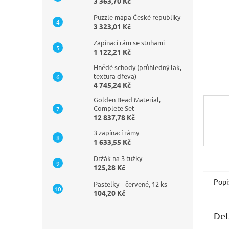
n
3 363,70 Kč
e
Puzzle mapa České republiky
l
3 323,01 Kč
Zapínací rám se stuhami
1 122,21 Kč
Hnědé schody (průhledný lak,
textura dřeva)
4 745,24 Kč
Golden Bead Material,
Complete Set
12 837,78 Kč
3 zapínací rámy
1 633,55 Kč
Držák na 3 tužky
125,28 Kč
Popi
Pastelky – červené, 12 ks
104,20 Kč
Det