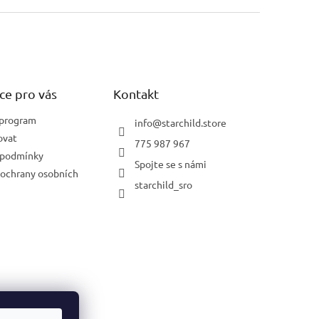
ce pro vás
Kontakt
 program
info
@
starchild.store
ovat
775 987 967
 podmínky
Spojte se s námi
ochrany osobních
starchild_sro