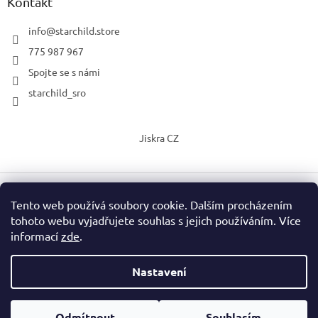
Kontakt
info
@
starchild.store
775 987 967
Spojte se s námi
starchild_sro
Jiskra CZ
Tento web používá soubory cookie. Dalším procházením
Vytvořil Shoptet
tohoto webu vyjadřujete souhlas s jejich používáním. Více
informací
zde
.
Copyright 2026
StarChild s.r.o.
. Všechna práva vyhrazena.
Upravit nastavení cookies
Nastavení
Vážení zákazníci, o prázdninách mohou být dodací lhůty delší, než
Podle zákona o evidenci tržeb je prodávající povinen vystavit
je zobrazeno v detailu výrobku. Neváhejte si ověřit termín
Odmítnout
Souhlasím