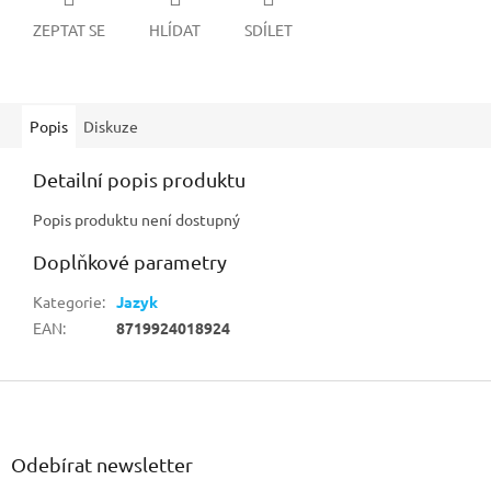
ZEPTAT SE
HLÍDAT
SDÍLET
Popis
Diskuze
Detailní popis produktu
Popis produktu není dostupný
Doplňkové parametry
Kategorie
:
Jazyk
EAN
:
8719924018924
Z
á
p
a
Odebírat newsletter
t