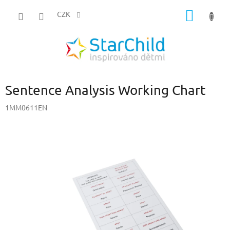
Přejít
NÁKUP
na
CZK
obsah
KOŠÍK
Sentence Analysis Working Chart
1MM0611EN