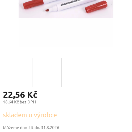
22,56 Kč
18,64 Kč bez DPH
Měrná
skladem u výrobce
cena:
Můžeme doručit do:
31.8.2026