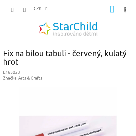
Přejít
NÁKUP
na
CZK
obsah
KOŠÍK
Fix na bílou tabuli - červený, kulatý
hrot
E165023
Značka:
Arts & Crafts