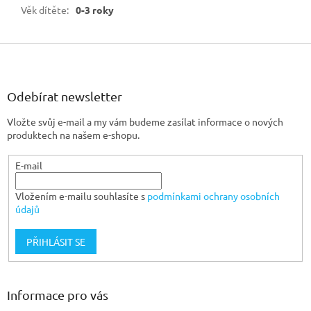
Věk dítěte
:
0-3 roky
Z
á
p
a
Odebírat newsletter
t
Vložte svůj e-mail a my vám budeme zasílat informace o nových
í
produktech na našem e-shopu.
E-mail
Vložením e-mailu souhlasíte s
podmínkami ochrany osobních
údajů
PŘIHLÁSIT SE
Informace pro vás