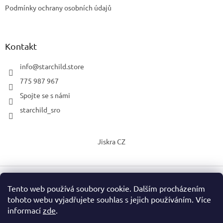
Podmínky ochrany osobních údajů
Kontakt
info
@
starchild.store
775 987 967
Spojte se s námi
starchild_sro
Jiskra CZ
Tento web používá soubory cookie. Dalším procházením
Vytvořil Shoptet
tohoto webu vyjadřujete souhlas s jejich používáním. Více
informací
zde
.
Copyright 2026
StarChild s.r.o.
. Všechna práva vyhrazena.