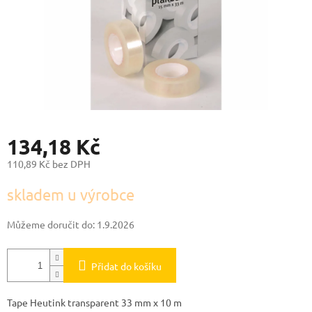
134,18 Kč
110,89 Kč bez DPH
Měrná
skladem u výrobce
cena:
Můžeme doručit do:
1.9.2026
Přidat do košíku
Tape Heutink transparent 33 mm x 10 m