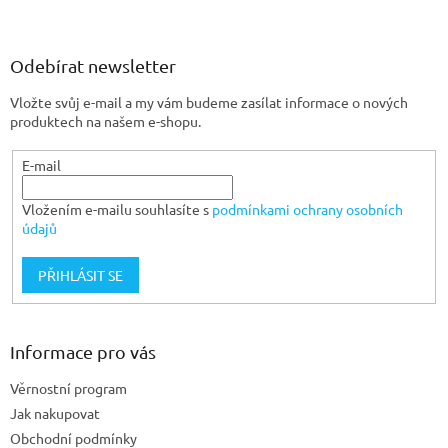
á
p
a
Odebírat newsletter
t
Vložte svůj e-mail a my vám budeme zasílat informace o nových
í
produktech na našem e-shopu.
E-mail
Vložením e-mailu souhlasíte s
podmínkami ochrany osobních
údajů
PŘIHLÁSIT SE
Informace pro vás
Věrnostní program
Jak nakupovat
Obchodní podmínky