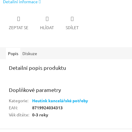
Detailní informace
ZEPTAT SE
HLÍDAT
SDÍLET
Popis
Diskuze
Detailní popis produktu
Doplňkové parametry
Kategorie
:
Heutink kancelářské potřeby
EAN
:
8719924034313
Věk dítěte
:
0-3 roky
Z