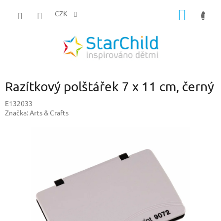
Přejít
NÁKUP
na
CZK
obsah
KOŠÍK
Razítkový polštářek 7 x 11 cm, černý
E132033
Značka:
Arts & Crafts