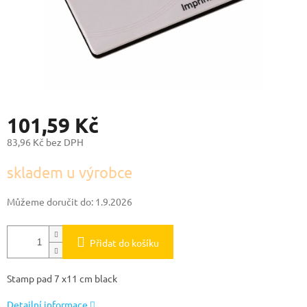
101,59 Kč
83,96 Kč bez DPH
Měrná
skladem u výrobce
cena:
Můžeme doručit do:
1.9.2026
Přidat do košíku
Stamp pad 7 x11 cm black
Detailní informace