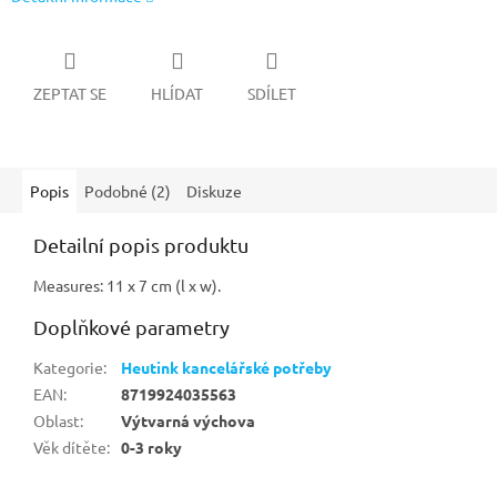
ZEPTAT SE
HLÍDAT
SDÍLET
Popis
Podobné (2)
Diskuze
Detailní popis produktu
Measures: 11 x 7 cm (l x w).
Doplňkové parametry
Kategorie
:
Heutink kancelářské potřeby
EAN
:
8719924035563
Oblast
:
Výtvarná výchova
Věk dítěte
:
0-3 roky