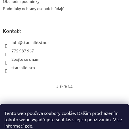
Obchodní podmínky
Podmínky ochrany osobních údajů
Kontakt
info
@
starchild.store
775 987 967
Spojte se s námi
starchild_sro
Jiskra CZ
Tento web používá soubory cookie. Dalším procházením
Vytvořil Shoptet
tohoto webu vyjadřujete souhlas s jejich používáním. Více
informací
zde
.