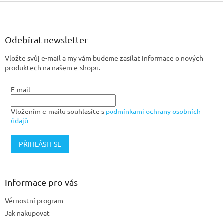
Z
á
p
a
Odebírat newsletter
t
Vložte svůj e-mail a my vám budeme zasílat informace o nových
í
produktech na našem e-shopu.
E-mail
Vložením e-mailu souhlasíte s
podmínkami ochrany osobních
údajů
PŘIHLÁSIT SE
Informace pro vás
Věrnostní program
Jak nakupovat