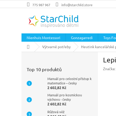
Přejít
775 987 967
info@starchild.store
na
obsah
Nienhuis Montessori
Gonzagarredi
Toys For
Domů
Výtvarné potřeby
Heutink kancelářské 
P
Lepi
o
s
Značka:
Top 10 produktů
t
r
Manuál pro celostní přístup k
a
matematice – česky
2 602,82 Kč
n
n
Manuál pro kosmickou
í
výchovu - česky
2 602,82 Kč
p
a
Růžová věž