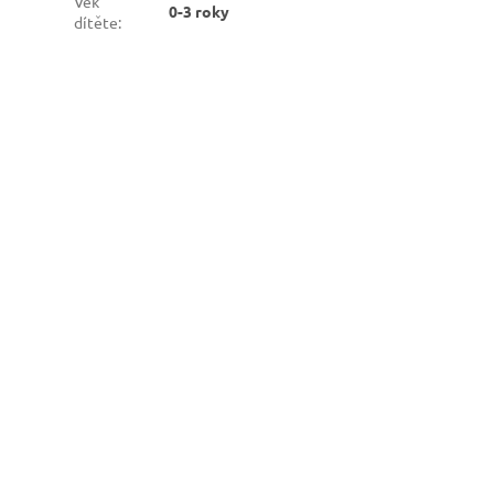
Věk
0-3 roky
dítěte
: