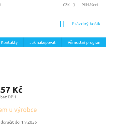
ÍNKY
PODMÍNKY OCHRANY OSOBNÍCH ÚDAJŮ
CZK
Přihlášení
NÁKUPNÍ
Prázdný košík
KOŠÍK
Kontakty
Jak nakupovat
Věrnostní program
,57 Kč
 bez DPH
em u výrobce
oručit do:
1.9.2026