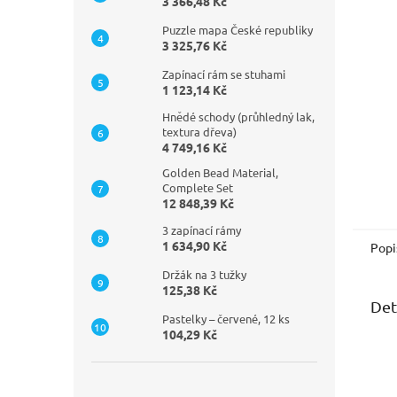
n
3 366,48 Kč
e
Puzzle mapa České republiky
l
3 325,76 Kč
Zapínací rám se stuhami
1 123,14 Kč
Hnědé schody (průhledný lak,
textura dřeva)
4 749,16 Kč
Golden Bead Material,
Complete Set
12 848,39 Kč
3 zapínací rámy
1 634,90 Kč
Popi
Držák na 3 tužky
125,38 Kč
Det
Pastelky – červené, 12 ks
104,29 Kč