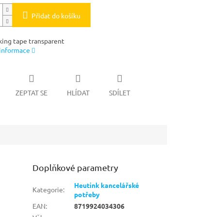
Přidat do košíku
king tape transparent
 informace
ZEPTAT SE
HLÍDAT
SDÍLET
Doplňkové parametry
Heutink kancelářské
Kategorie
:
potřeby
EAN
:
8719924034306