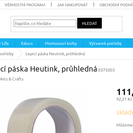
VĚRNOSTNÍ PROGRAM
JAK NAKUPOVAT
OBCHODNÍ PODM
HLEDAT
 Life
Educo
Montessori knihy
Výtvarné potřeby
potřeby
Lepicí páska Heutink, průhledná
cí páska Heutink, průhledná
E075003
Arts & Crafts
111
92,21 Kč
Měrná
sklad
cena:
Můžeme d