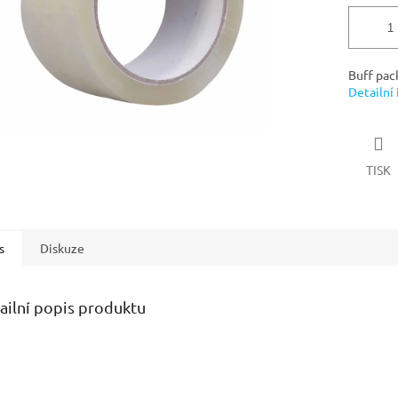
Buff pac
Detailní
TISK
s
Diskuze
ailní popis produktu