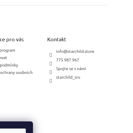
ce pro vás
Kontakt
 program
info
@
starchild.store
ovat
775 987 967
 podmínky
Spojte se s námi
ochrany osobních
starchild_sro