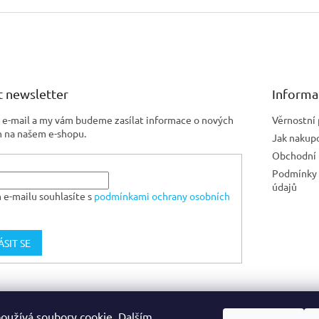
 newsletter
Informa
j e-mail a my vám budeme zasílat informace o nových
Věrnostní
 na našem e-shopu.
Jak nakup
Obchodní
Podmínky 
údajů
 e-mailu souhlasíte s
podmínkami ochrany osobních
ÁSIT SE
Jiskra CZ
oužívá soubory cookie. Dalším