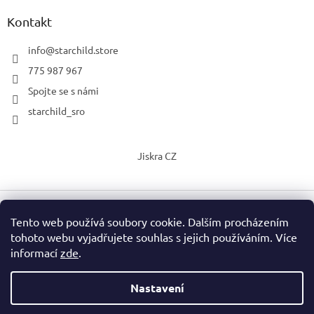
Kontakt
info
@
starchild.store
775 987 967
Spojte se s námi
starchild_sro
Jiskra CZ
Tento web používá soubory cookie. Dalším procházením
Vytvořil Shoptet
tohoto webu vyjadřujete souhlas s jejich používáním. Více
informací
zde
.
Copyright 2026
StarChild s.r.o.
. Všechna práva vyhrazena.
Upravit nastavení cookies
Nastavení