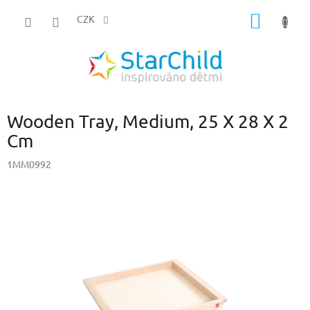
Přejít
NÁKUP
na
CZK
obsah
KOŠÍK
Wooden Tray, Medium, 25 X 28 X 2
Cm
1MM0992