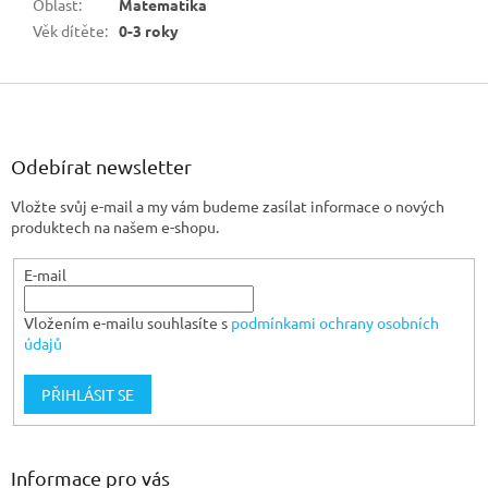
Oblast
:
Matematika
Věk dítěte
:
0-3 roky
Z
á
p
a
Odebírat newsletter
t
Vložte svůj e-mail a my vám budeme zasílat informace o nových
í
produktech na našem e-shopu.
E-mail
Vložením e-mailu souhlasíte s
podmínkami ochrany osobních
údajů
PŘIHLÁSIT SE
Informace pro vás