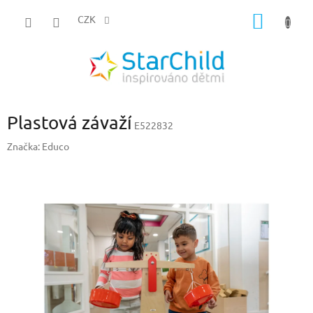
Přejít
NÁKUP
na
CZK
obsah
KOŠÍK
Plastová závaží
E522832
Značka:
Educo