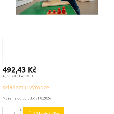
492,43 Kč
406,97 Kč bez DPH
Měrná
skladem u výrobce
cena:
Můžeme doručit do:
31.8.2026
Přidat do košíku