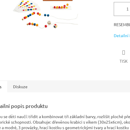
RESEMBL
Detailní
TISK
s
Diskuze
ailní popis produktu
ou se děti naučí: třídit a kombinovat tři základní barvy, rozlišit ploché p
rické schopnosti. Obsahuje: dřevěnou krabici s víkem (30x25x6cm), okolo
é a modré, 3 provázky, hrací kostku s geometrickými tvary a hrací kostku 