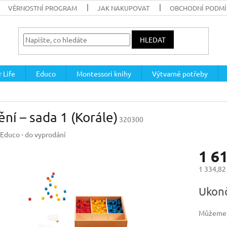
VĚRNOSTNÍ PROGRAM
JAK NAKUPOVAT
OBCHODNÍ PODM
HLEDAT
 Life
Educo
Montessori knihy
Výtvarné potřeby
ění – sada 1 (Korále)
320300
Educo - do vyprodání
1 6
1 334,82
Měrná
Ukonč
cena:
Můžeme d