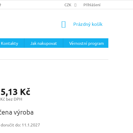
ÍNKY
PODMÍNKY OCHRANY OSOBNÍCH ÚDAJŮ
CZK
Přihlášení
NÁKUPNÍ
Prázdný košík
KOŠÍK
Kontakty
Jak nakupovat
Věrnostní program
15,13 Kč
 Kč bez DPH
ena výroba
oručit do:
11.1.2027