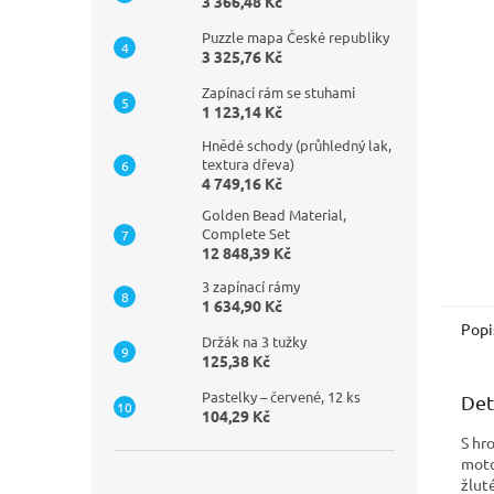
n
3 366,48 Kč
e
Puzzle mapa České republiky
l
3 325,76 Kč
Zapínací rám se stuhami
1 123,14 Kč
Hnědé schody (průhledný lak,
textura dřeva)
4 749,16 Kč
Golden Bead Material,
Complete Set
12 848,39 Kč
3 zapínací rámy
1 634,90 Kč
Popi
Držák na 3 tužky
125,38 Kč
Pastelky – červené, 12 ks
Det
104,29 Kč
S hr
moto
žlut