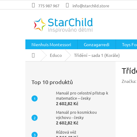
Přejít
775 987 967
info@starchild.store
na
obsah
Nienhuis Montessori
Gonzagarredi
Toys For
Domů
Educo
Třídění – sada 1 (Korále)
P
Tříd
o
s
Značka:
Top 10 produktů
t
r
Manuál pro celostní přístup k
a
matematice – česky
2 602,82 Kč
n
n
Manuál pro kosmickou
í
výchovu - česky
2 602,82 Kč
p
a
Růžová věž