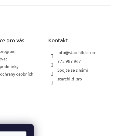
ce pro vás
Kontakt
 program
info
@
starchild.store
ovat
775 987 967
 podmínky
Spojte se s námi
ochrany osobních
starchild_sro