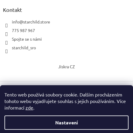
Kontakt
info
@
starchild.store
775 987 967
Spojte se s námi
starchild_sro
Jiskra CZ
Tento web používá soubory cookie. Dalším procházením
Vytvořil Shoptet
tohoto webu vyjadřujete souhlas s jejich používáním. Více
informací
zde
.
Copyright 2026
StarChild s.r.o.
. Všechna práva vyhrazena.
Upravit nastavení cookies
Nastavení