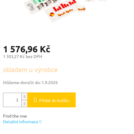
1 576,96 Kč
1 303,27 Kč bez DPH
Měrná
skladem u výrobce
cena:
Můžeme doručit do:
1.9.2026
Přidat do košíku
Find the row
Detailní informace