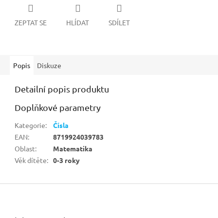
ZEPTAT SE
HLÍDAT
SDÍLET
Popis
Diskuze
Detailní popis produktu
Doplňkové parametry
Kategorie
:
Čísla
EAN
:
8719924039783
Oblast
:
Matematika
Věk dítěte
:
0-3 roky
Z
á
p