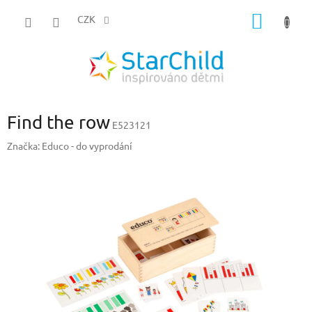
Přejít
NÁKUP
na
CZK
obsah
KOŠÍK
Find the row
E523121
Značka:
Educo - do vyprodání