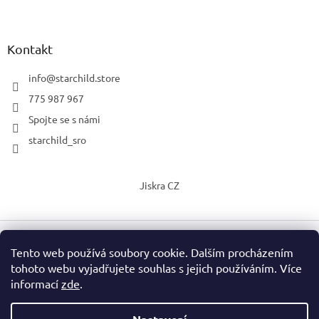
Kontakt
info
@
starchild.store
775 987 967
Spojte se s námi
starchild_sro
Jiskra CZ
Tento web používá soubory cookie. Dalším procházením
Vytvořil Shoptet
tohoto webu vyjadřujete souhlas s jejich používáním. Více
informací
zde
.
Copyright 2026
StarChild s.r.o.
. Všechna práva vyhrazena.
Upravit nastavení cookies