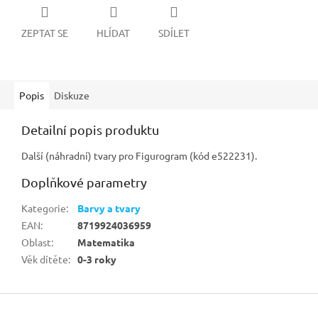
ZEPTAT SE
HLÍDAT
SDÍLET
Popis
Diskuze
Detailní popis produktu
Další (náhradní) tvary pro Figurogram (kód e522231).
Doplňkové parametry
Kategorie
:
Barvy a tvary
EAN
:
8719924036959
Oblast
:
Matematika
Věk dítěte
:
0-3 roky
Z
á