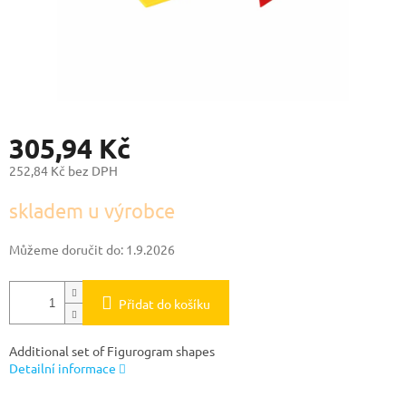
305,94 Kč
252,84 Kč bez DPH
Měrná
skladem u výrobce
cena:
Můžeme doručit do:
1.9.2026
Přidat do košíku
Additional set of Figurogram shapes
Detailní informace