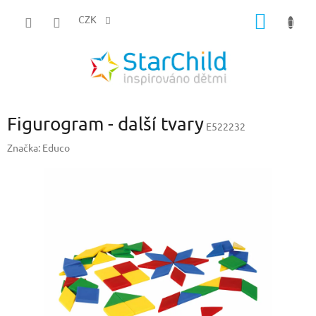
Přejít
NÁKUP
na
CZK
obsah
KOŠÍK
Figurogram - další tvary
E522232
Značka:
Educo