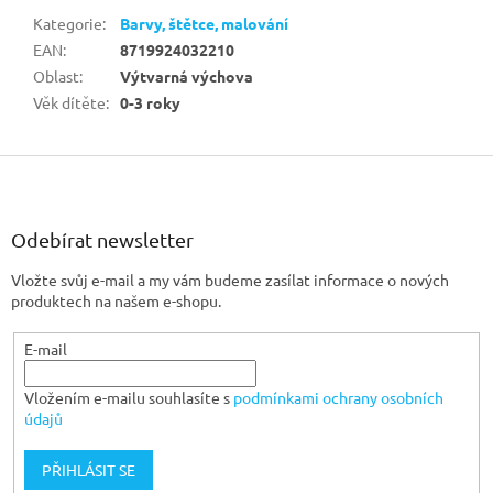
Kategorie
:
Barvy, štětce, malování
EAN
:
8719924032210
Oblast
:
Výtvarná výchova
Věk dítěte
:
0-3 roky
Z
á
p
a
Odebírat newsletter
t
Vložte svůj e-mail a my vám budeme zasílat informace o nových
í
produktech na našem e-shopu.
E-mail
Vložením e-mailu souhlasíte s
podmínkami ochrany osobních
údajů
PŘIHLÁSIT SE