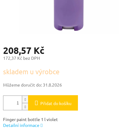
208,57 Kč
172,37 Kč bez DPH
Měrná
skladem u výrobce
cena:
Můžeme doručit do:
31.8.2026
Přidat do košíku
Finger paint bottle 1 l violet
Detailní informace