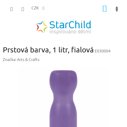
Přejít
NÁKUP
na
CZK
obsah
KOŠÍK
Prstová barva, 1 litr, fialová
E030004
Značka:
Arts & Crafts