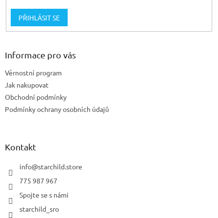
PŘIHLÁSIT SE
Informace pro vás
Věrnostní program
Jak nakupovat
Obchodní podmínky
Podmínky ochrany osobních údajů
Kontakt
info
@
starchild.store
775 987 967
Spojte se s námi
starchild_sro