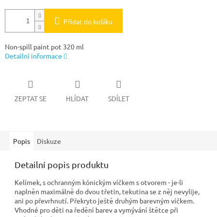
Přidat do košíku
Non-spill paint pot 320 ml
Detailní informace
ZEPTAT SE
HLÍDAT
SDÍLET
Popis
Diskuze
Detailní popis produktu
Kelímek, s ochranným kónickým víčkem s otvorem - je-li
naplněn maximálně do dvou třetin, tekutina se z něj nevylije,
ani po převrhnutí. Překryto ještě druhým barevným víčkem.
Vhodné pro děti na ředění barev a vymývání štětce při