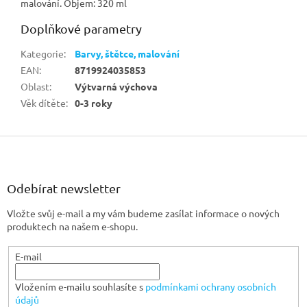
malování. Objem: 320 ml
Doplňkové parametry
Kategorie
:
Barvy, štětce, malování
EAN
:
8719924035853
Oblast
:
Výtvarná výchova
Věk dítěte
:
0-3 roky
Z
á
p
a
Odebírat newsletter
t
Vložte svůj e-mail a my vám budeme zasílat informace o nových
í
produktech na našem e-shopu.
E-mail
Vložením e-mailu souhlasíte s
podmínkami ochrany osobních
údajů