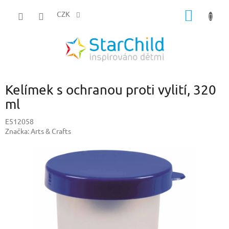
Přejít
NÁKUP
na
CZK
obsah
KOŠÍK
Kelímek s ochranou proti vylití, 320
ml
E512058
Značka:
Arts & Crafts