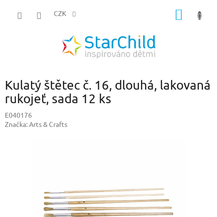
Přejít
NÁKUP
na
CZK
obsah
KOŠÍK
Kulatý štětec č. 16, dlouhá, lakovaná
rukojeť, sada 12 ks
E040176
Značka:
Arts & Crafts