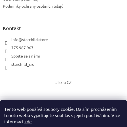
Podmínky ochrany osobních údajů
Kontakt
info
@
starchild.store
775 987 967
Spojte se s námi
starchild_sro
Jiskra CZ
Tento web používá soubory cookie. Dalším procházením
Vytvořil Shoptet
tohoto webu vyjadřujete souhlas s jejich používáním. Více
informací
zde
.