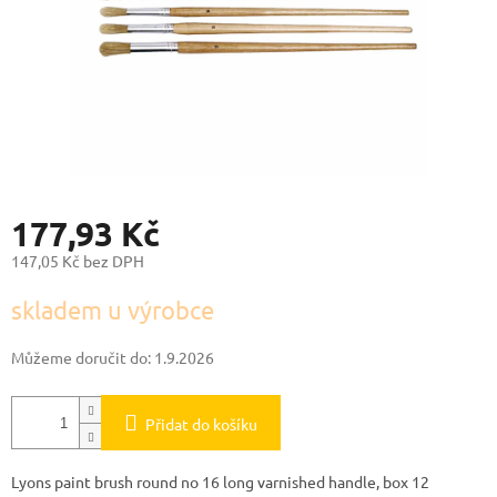
177,93 Kč
147,05 Kč bez DPH
Měrná
skladem u výrobce
cena:
Můžeme doručit do:
1.9.2026
Přidat do košíku
Lyons paint brush round no 16 long varnished handle, box 12