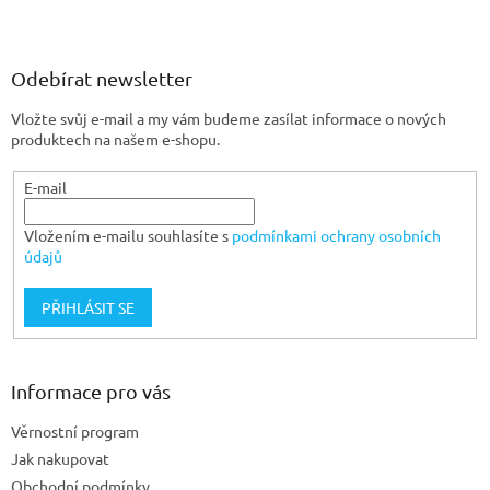
Z
á
p
a
Odebírat newsletter
t
Vložte svůj e-mail a my vám budeme zasílat informace o nových
í
produktech na našem e-shopu.
E-mail
Vložením e-mailu souhlasíte s
podmínkami ochrany osobních
údajů
PŘIHLÁSIT SE
Informace pro vás
Věrnostní program
Jak nakupovat
Obchodní podmínky