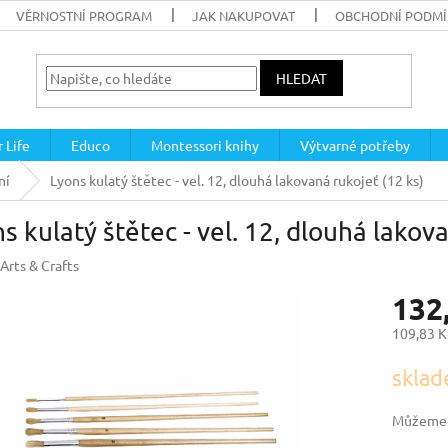
VĚRNOSTNÍ PROGRAM
JAK NAKUPOVAT
OBCHODNÍ PODM
HLEDAT
 Life
Educo
Montessori knihy
Výtvarné potřeby
ní
Lyons kulatý štětec - vel. 12, dlouhá lakovaná rukojeť (12 ks)
s kulatý štětec - vel. 12, dlouhá lakov
Arts & Crafts
132
109,83 K
Měrná
sklad
cena:
Můžeme d