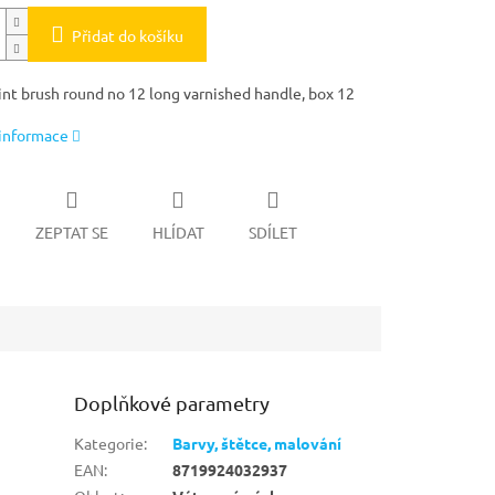
Přidat do košíku
int brush round no 12 long varnished handle, box 12
 informace
ZEPTAT SE
HLÍDAT
SDÍLET
Doplňkové parametry
Kategorie
:
Barvy, štětce, malování
EAN
:
8719924032937