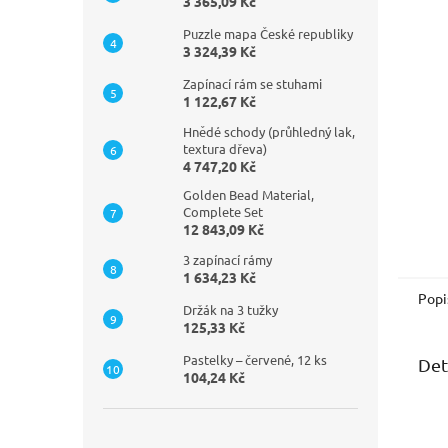
n
3 365,09 Kč
e
Puzzle mapa České republiky
l
3 324,39 Kč
Zapínací rám se stuhami
1 122,67 Kč
Hnědé schody (průhledný lak,
textura dřeva)
4 747,20 Kč
Golden Bead Material,
Complete Set
12 843,09 Kč
3 zapínací rámy
1 634,23 Kč
Popi
Držák na 3 tužky
125,33 Kč
Pastelky – červené, 12 ks
Det
104,24 Kč