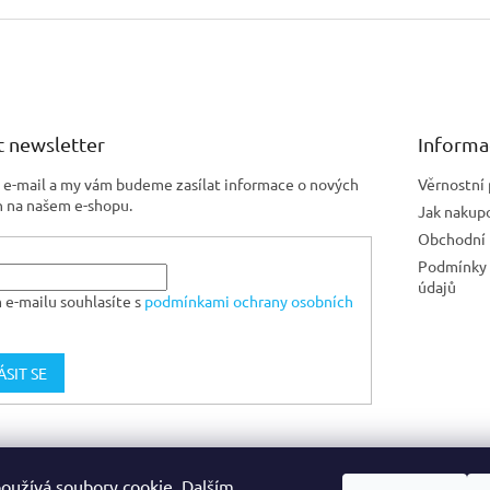
 newsletter
Informa
j e-mail a my vám budeme zasílat informace o nových
Věrnostní
 na našem e-shopu.
Jak nakup
Obchodní
Podmínky 
údajů
 e-mailu souhlasíte s
podmínkami ochrany osobních
ÁSIT SE
Jiskra CZ
oužívá soubory cookie. Dalším