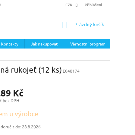
ÍNKY
PODMÍNKY OCHRANY OSOBNÍCH ÚDAJŮ
CZK
Přihlášení
NÁKUPNÍ
Prázdný košík
KOŠÍK
Kontakty
Jak nakupovat
Věrnostní program
aná rukojeť (12 ks)
E040174
,89 Kč
č bez DPH
em u výrobce
oručit do:
28.8.2026