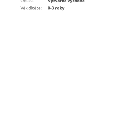
Oblast
:
Výtvarná výchova
Věk dítěte
:
0-3 roky