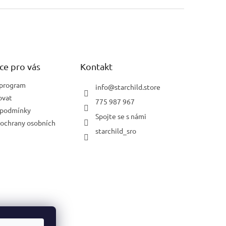
ce pro vás
Kontakt
 program
info
@
starchild.store
ovat
775 987 967
 podmínky
Spojte se s námi
ochrany osobních
starchild_sro