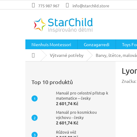
Přejít
775 987 967
info@starchild.store
na
obsah
Nienhuis Montessori
Gonzagarredi
Toys For
Domů
Výtvarné potřeby
Barvy, štětce, malová
P
Lyon
o
s
Značka:
Top 10 produktů
t
r
Manuál pro celostní přístup k
a
matematice – česky
2 601,74 Kč
n
n
Manuál pro kosmickou
í
výchovu - česky
2 601,74 Kč
p
a
Růžová věž