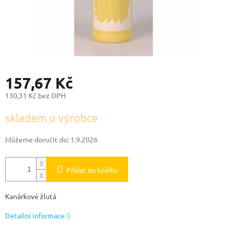
157,67 Kč
130,31 Kč bez DPH
Měrná
skladem u výrobce
cena:
Můžeme doručit do:
1.9.2026
Přidat do košíku
Kanárkově žlutá
Detailní informace