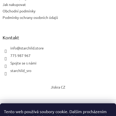
Jak nakupovat
Obchodní podmínky
Podmínky ochrany osobních údajů
Kontakt
info
@
starchild.store
775 987 967
Spojte se s námi
starchild_sro
Jiskra CZ
Tento web používá soubory cookie. Dalším procházením
Vytvořil Shoptet