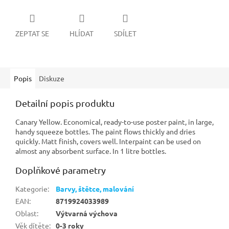
ZEPTAT SE
HLÍDAT
SDÍLET
Popis
Diskuze
Detailní popis produktu
Canary Yellow. Economical, ready-to-use poster paint, in large,
handy squeeze bottles. The paint flows thickly and dries
quickly. Matt finish, covers well. Interpaint can be used on
almost any absorbent surface. In 1 litre bottles.
Doplňkové parametry
Kategorie
:
Barvy, štětce, malování
EAN
:
8719924033989
Oblast
:
Výtvarná výchova
Věk dítěte
:
0-3 roky