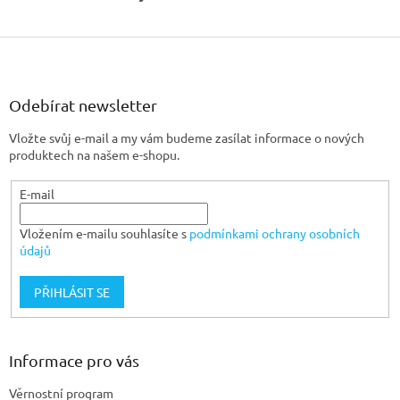
Z
á
p
a
Odebírat newsletter
t
Vložte svůj e-mail a my vám budeme zasílat informace o nových
í
produktech na našem e-shopu.
E-mail
Vložením e-mailu souhlasíte s
podmínkami ochrany osobních
údajů
PŘIHLÁSIT SE
Informace pro vás
Věrnostní program